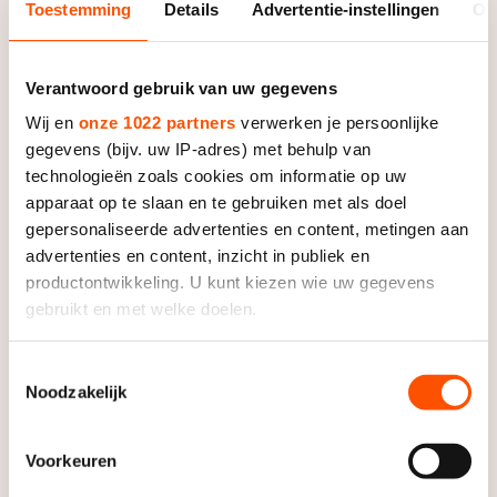
De weg op
Toestemming
Details
Advertentie-instellingen
Ov
Persoonlijke records & tijden
Inlineskaten
Schoonrijden
Inschrijven wedstrijden
Historie & statistiek
Schaatsfans
Kunstschaatsen
Natuurijs
Verantwoord gebruik van uw gegevens
Algemene Nederlandse Schaatstijd
Wij en
onze 1022 partners
verwerken je persoonlijke
Alles voor jou als schaatsfan
Deze zomer de weg op
Olympische Spelen
gegevens (bijv. uw IP-adres) met behulp van
Evenementen
Waar kan ik schaatsen en skaten?
technologieën zoals cookies om informatie op uw
Olympische Spelen
apparaat op te slaan en te gebruiken met als doel
Tickets
gepersonaliseerde advertenties en content, metingen aan
Medaille overzicht
Livestreams
advertenties en content, inzicht in publiek en
Medaillespiegel
productontwikkeling. U kunt kiezen wie uw gegevens
Word schaatsfan!
gebruikt en met welke doelen.
Olympische uitslagen
Winacties
Van Jong tot Goud verhalen
Als u het toestaat, willen we ook graag:
Toestemmingsselectie
Noodzakelijk
Informatie verzamelen over uw geografische locatie,
die tot een paar meter nauwkeurig kan zijn
Uw apparaat identificeren door het actief te scannen
Voorkeuren
op specifieke eigenschappen (fingerprinting)