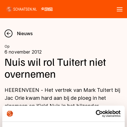
Tickets
Zoeken
Nieuws
Nieuws
Op
6 november 2012
Kalender
Nuis wil rol Tuitert niet
overnemen
Disciplines
Marathon
Uitslagen
HEERENVEEN - Het vertrek van Mark Tuitert bij
Langebaan
Jac Orie kwam hard aan bij de ploeg in het
Langebaan
algemeen en Kjeld Nuis in het bijzonder.
Shorttrack
Tijden & historie
Shorttrack
Inlineskaten
Ranglijsten Langebaan
Marathon
Kunstschaatsen