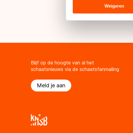
analyse. Zij kunnen deze com
TV hebt van KPN ku
Weigeren
hun services. Sommige partn
Presenteert.
adequaat beschermingsniveau
Meer informatie vindt u in o
Blijf op de hoogte van al het
schaatsnieuws via de schaatsfanmailing
Meld je aan