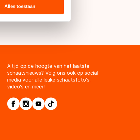
ie zij hebben verzameld via
k -> KPN
Alles toestaan
s de VS, waar mogelijk geen
 in met deze overdracht.
Altijd op de hoogte van het laatste
schaatsnieuws? Volg ons ook op social
media voor alle leuke schaatsfoto's,
video's en meer!