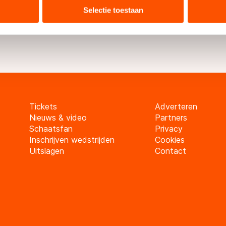
bineren met andere gegevens die u aan hen heeft verstrekt of d
n je het programma ook zien bia Menu -> Videothee
Selectie toestaan
ers kunnen gegevens doorgeven aan landen buiten de EU, zoal
 geldt volgens de GDPR. Door op ‘Toestaan’ te klikken, stemt u
ns
cookiebeleid
.
Tickets
Adverteren
Nieuws & video
Partners
Schaatsfan
Privacy
Inschrijven wedstrijden
Cookies
Uitslagen
Contact