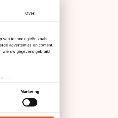
Over
p van technologieën zoals
erde advertenties en content,
en wie uw gegevens gebruikt
Op
15 maart 2016
an zijn
rinting)
ien, de strijd met
t
detailgedeelte
in. U kunt uw
Marketing
n masterclass down
bieden en websiteverkeer te
. Als je interactieve
 media, advertenties en