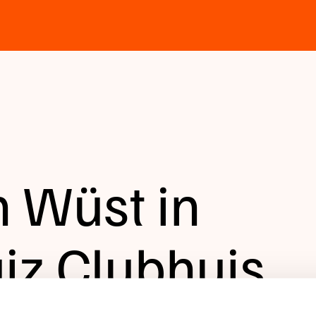
n Wüst in
iz Clubhuis