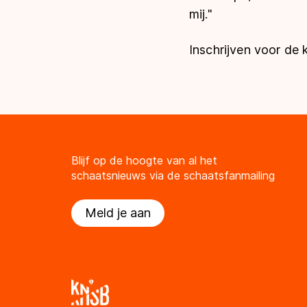
mij."
Inschrijven voor de 
Blijf op de hoogte van al het
schaatsnieuws via de schaatsfanmailing
Meld je aan