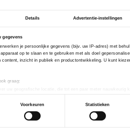
Details
Advertentie-instellingen
w gegevens
erwerken je persoonlijke gegevens (bijv. uw IP-adres) met behul
apparaat op te slaan en te gebruiken met als doel gepersonalise
 content, inzicht in publiek en productontwikkeling. U kunt kiez
 ook graag:
er uw geografische locatie, die tot een paar meter nauwkeurig k
n door het actief te scannen op specifieke eigenschappen (fingerp
onlijke gegevens worden verwerkt en stel uw voorkeuren in he
Voorkeuren
Statistieken
jzigen of intrekken in de Cookieverklaring.
ent en advertenties te personaliseren, socialmediafuncties te 