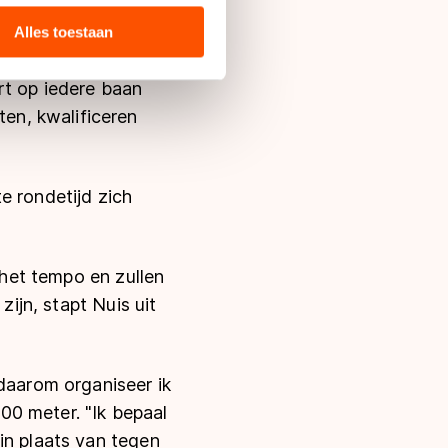
 media, advertenties en
ie zij hebben verzameld via
Alles toestaan
s de VS, waar mogelijk geen
 in met deze overdracht.
rt op iedere baan
en, kwalificeren
e rondetijd zich
 het tempo en zullen
zijn, stapt Nuis uit
 daarom organiseer ik
00 meter. "Ik bepaal
in plaats van tegen