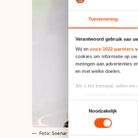
Toestemming
Verantwoord gebruik van u
Wij en
onze 1022 partners
v
cookies om informatie op uw 
metingen aan advertenties en
en met welke doelen.
Als u het toestaat, willen we
Informatie verzamelen ov
Uw apparaat identificere
Toestemmingsselectie
Lees meer over hoe uw perso
Noodzakelijk
toestemming op elk moment wi
We gebruiken cookies om cont
Foto: Soenar Chamid