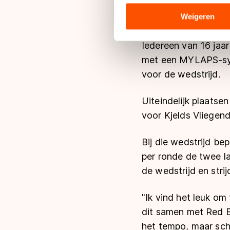
analyseren. We delen informa
analyse. Zij kunnen deze com
Weigeren
hun services. Sommige partn
adequaat beschermingsniveau
Iedereen van 16 jaar
Meer informatie vindt u in o
met een MYLAPS-syst
voor de wedstrijd.
Uiteindelijk plaatse
voor Kjelds Vliegen
Bij die wedstrijd be
per ronde de twee laa
de wedstrijd en strij
"Ik vind het leuk om
dit samen met Red B
het tempo, maar scha