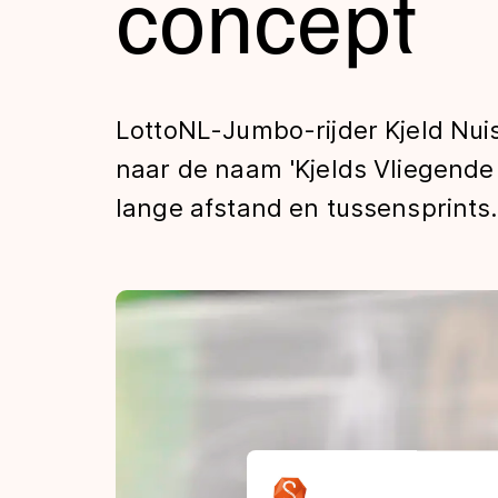
concept
Tijden & historie
De weg op
LottoNL-Jumbo-rijder Kjeld Nuis
naar de naam 'Kjelds Vliegende 
Schaatsfans
lange afstand en tussensprints.
Olympische Spe