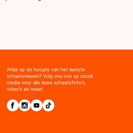
Altijd op de hoogte van het laatste
schaatsnieuws? Volg ons ook op social
media voor alle leuke schaatsfoto's,
video's en meer!