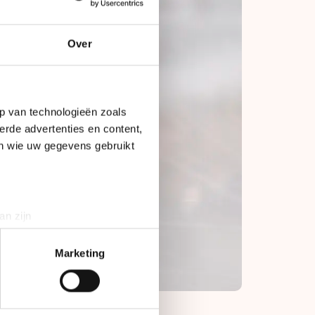
Over
p van technologieën zoals
erde advertenties en content,
en wie uw gegevens gebruikt
an zijn
rinting)
t
detailgedeelte
in. U kunt uw
Marketing
bieden en websiteverkeer te