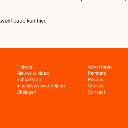
kwalificatie kan
hier
.
Tickets
Adverteren
Nieuws & video
Partners
Schaatsfan
Privacy
Inschrijven wedstrijden
Cookies
Uitslagen
Contact