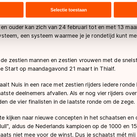
tie over uw gebruik van onze site met onze partners voor social
bineren met andere gegevens die u aan hen heeft verstrekt of d
Selectie toestaan
ers kunnen gegevens doorgeven aan landen buiten de EU, zoal
 geldt volgens de GDPR. Door op ‘Toestaan’ te klikken, stemt u
 en ouder kan zich van 24 februari tot en met 13 maa
ns
cookiebeleid
.
eem, een systeem waarmee je je rondetijd kunt met
n de zestien mannen en zestien vrouwen met de snelst
de Start op maandagavond 21 maart in Thialf.
paalt Nuis in een race met zestien rijders iedere ronde
tste deelnemers afvallen. Als er nog vier rijders over 
den de vier finalisten in de laatste ronde om de zege.
 te kijken naar nieuwe concepten in het schaatsen en
ull", aldus de Nederlands kampioen op de 1000 en 15
ats niet mee voor de winst. Dus je schaatst mét mij 