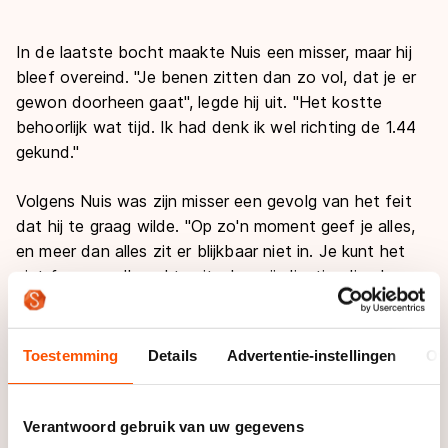
In de laatste bocht maakte Nuis een misser, maar hij
bleef overeind. "Je benen zitten dan zo vol, dat je er
gewon doorheen gaat", legde hij uit. "Het kostte
behoorlijk wat tijd. Ik had denk ik wel richting de 1.44
gekund."
Volgens Nuis was zijn misser een gevolg van het feit
dat hij te graag wilde. "Op zo'n moment geef je alles,
en meer dan alles zit er blijkbaar niet in. Je kunt het
niet forceren. Ik raakte uit m'n coördinatie, die al ver
te zoeken was op dat moment."
Desondanks was de 26-jarige Nuis tevreden met zijn
Toestemming
Details
Advertentie-instellingen
Ov
prestatie. Hij was vooraf gefocust om die gouden
medaille te pakken. "Twee weken geleden zei ik nog
dat ik lekker onbevangen richting het NK zou gaan.
Verantwoord gebruik van uw gegevens