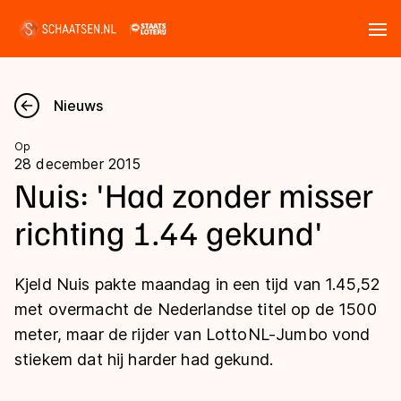
Tickets
Zoeken
Nieuws
Nieuws
Op
28 december 2015
Kalender
Nuis: 'Had zonder misser
richting 1.44 gekund'
Disciplines
Marathon
Uitslagen
Kjeld Nuis pakte maandag in een tijd van 1.45,52
Langebaan
met overmacht de Nederlandse titel op de 1500
Langebaan
meter, maar de rijder van LottoNL-Jumbo vond
Shorttrack
Tijden & historie
stiekem dat hij harder had gekund.
Shorttrack
Inlineskaten
Ranglijsten Langebaan
Marathon
Kunstschaatsen