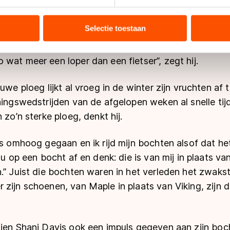
ent en advertenties te personaliseren, socialmediafuncties te 
s verteld wordt te doen. Zo kan ik mijn eigen sporthart
tie over uw gebruik van onze site met onze partners voor social
bineren met andere gegevens die u aan hen heeft verstrekt of d
Selectie toestaan
et om niet op de racefiets of hometrainer warm te ri
ers kunnen gegevens doorgeven aan landen buiten de EU, zoal
t met hardlopen zijn spieren op spanning te brengen. “
 geldt volgens de GDPR. Door op ‘Toestaan’ te klikken, stemt u
wat meer een loper dan een fietser”, zegt hij.
ns
cookiebeleid
.
euwe ploeg lijkt al vroeg in de winter zijn vruchten af
ningswedstrijden van de afgelopen weken al snelle tijd
 zo’n sterke ploeg, denkt hij.
is omhoog gegaan en ik rijd mijn bochten alsof dat he
nu op een bocht af en denk: die is van mij in plaats va
.” Juist die bochten waren in het verleden het zwakste 
zijn schoenen, van Maple in plaats van Viking, zijn 
hien Shani Davis ook een impuls gegeven aan zijn bo