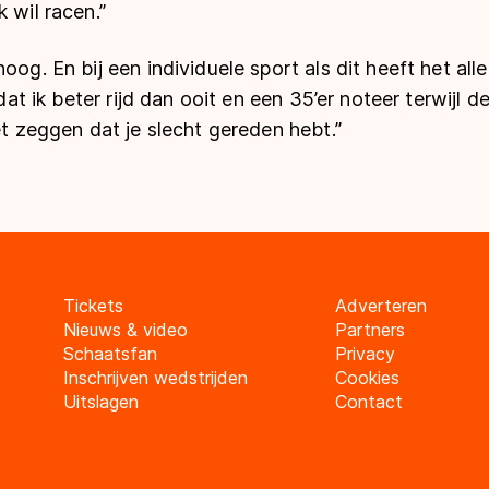
 wil racen.”
oog. En bij een individuele sport als dit heeft het all
 dat ik beter rijd dan ooit en een 35’er noteer terwijl d
iet zeggen dat je slecht gereden hebt.”
Tickets
Adverteren
Nieuws & video
Partners
Schaatsfan
Privacy
Inschrijven wedstrijden
Cookies
Uitslagen
Contact