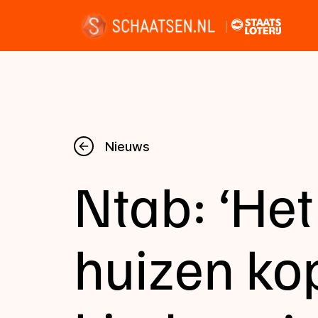
Nieuws
Nieuws
Ntab: ‘Het
Kalender
Disciplines
huizen ko
Uitslagen