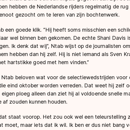
mpen hebben de Nederlandse rijders regelmatig de rug
noot gezocht om te leren van zijn bochtenwerk.
b een goede klik. “Hij heeft soms misschien een schil
daar wel binnen ben gekomen. De echte Shani Davis is
en. Ik denk dat wij”, Ntab wijst op de journalisten o
em hebben dan hij zelf. Hij is niet iemand als Sven Kr
 het hartstikke goed met hem vinden.”
 Ntab beloven wat voor de selectiewedstrijden voor
ie eind oktober worden verreden. Dat weet hij zelf o
ijn eigen ploeg alleen dan ziet hij al voldoende snelle
 af zouden kunnen houden.
dat staat voorop. Het zou ook wel een teleurstelling zij
at moet, maar iets dat ik wil. Ik ben er dus niet bang vo