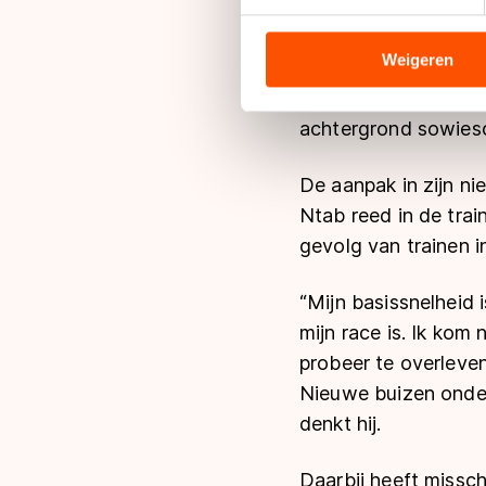
We gebruiken cookies om cont
blij dat me niet alle
analyseren. We delen informa
analyse. Zij kunnen deze com
Weigeren
Zo prefereert Ntab h
hun services. Sommige partn
wedstrijd, maar juis
adequaat beschermingsniveau
achtergrond sowieso 
Meer informatie vindt u in o
De aanpak in zijn ni
Ntab reed in de trai
gevolg van trainen in
“Mijn basissnelheid 
mijn race is. Ik kom 
probeer te overleven
Nieuwe buizen onder 
denkt hij.
Daarbij heeft missc