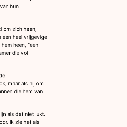
 van hun
d om zich heen,
 een heel vrijgevige
m hem heen, “een
amer die vol
 de
ok, maar als hij om
 mannen die hem van
n als dat niet lukt.
or. Ik zie het als