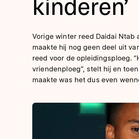
kinderen’
Tijden & historie
De weg op
Vorige winter reed Daidai Ntab a
maakte hij nog geen deel uit van
Schaatsfans
reed voor de opleidingsploeg.
vriendenploeg”, stelt hij en toe
Olympische Spe
maakte was het dus even wenn