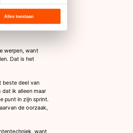
bieden en websiteverkeer te
 laten spreken.”
 media, advertenties en
ie zij hebben verzameld via
Alles toestaan
jden voor een
s de VS, waar mogelijk geen
Ik ben vanuit mijn
 in met deze overdracht.
 te werpen, want
en. Dat is het
t beste deel van
n dat ik alleen maar
punt in zijn sprint.
daarvan de oorzaak,
chtentechniek, want