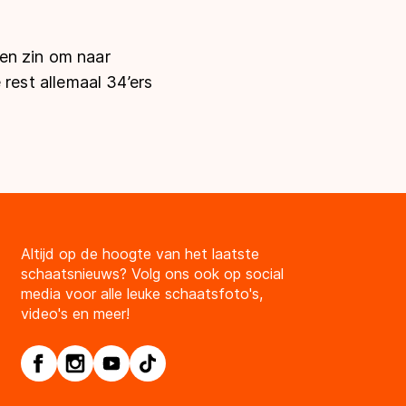
een zin om naar
e rest allemaal 34’ers
Altijd op de hoogte van het laatste
schaatsnieuws? Volg ons ook op social
media voor alle leuke schaatsfoto's,
video's en meer!