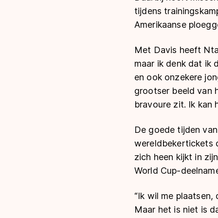
tijdens trainingska
Amerikaanse ploegge
Met Davis heeft Nta
maar ik denk dat ik 
en ook onzekere jong
grootser beeld van h
bravoure zit. Ik kan
De goede tijden van
wereldbekertickets d
zich heen kijkt in z
World Cup-deelname
“Ik wil me plaatsen, 
Maar het is niet is d