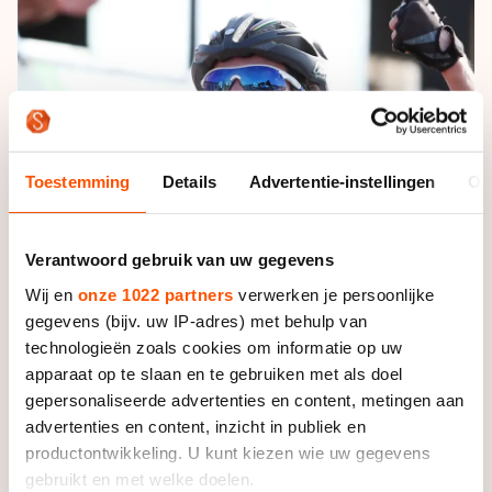
De weg op
Persoonlijke records & tijden
Inlineskaten
Schoonrijden
Inschrijven wedstrijden
Historie & statistiek
Schaatsfans
Kunstschaatsen
Natuurijs
Algemene Nederlandse Schaatstijd
Alles voor jou als schaatsfan
Deze zomer de weg op
Olympische Spelen
Evenementen
Waar kan ik schaatsen en skaten?
Toestemming
Details
Advertentie-instellingen
Ov
Olympische Spelen
Tickets
Medaille overzicht
Livestreams
Verantwoord gebruik van uw gegevens
Medaillespiegel
Word schaatsfan!
Wij en
onze 1022 partners
verwerken je persoonlijke
Olympische uitslagen
gegevens (bijv. uw IP-adres) met behulp van
Winacties
technologieën zoals cookies om informatie op uw
Van Jong tot Goud verhalen
apparaat op te slaan en te gebruiken met als doel
gepersonaliseerde advertenties en content, metingen aan
advertenties en content, inzicht in publiek en
productontwikkeling. U kunt kiezen wie uw gegevens
gebruikt en met welke doelen.
De Belgische inline-skater was zeer
succesvol
bij de