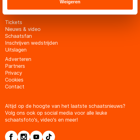
Sommige partners kunnen gegevens doorgeven aan
Weigeren
landen buiten de EU, zoals de VS, waar mogelijk geen
adequaat beschermingsniveau geldt volgens de GDPR.
Tickets
Door op ‘Toestaan’ te klikken, stemt u in met deze
Nieuws & video
overdracht. Meer informatie vindt u in ons
cookiebeleid
.
Schaatsfan
Inschrijven wedstrijden
Uitslagen
Adverteren
Partners
Privacy
Cookies
Contact
Altijd op de hoogte van het laatste schaatsnieuws?
Volg ons ook op social media voor alle leuke
schaatsfoto's, video's en meer!