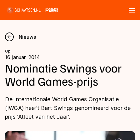
Tickets
Zoeken
Nieuws
Nieuws
Op
16 januari 2014
Kalender
Nominatie Swings voor
World Games-prijs
Disciplines
Marathon
Uitslagen
De Internationale World Games Organisatie
Langebaan
(IWGA) heeft Bart Swings genomineerd voor de
Langebaan
prijs 'Atleet van het Jaar'.
Shorttrack
Tijden & historie
Shorttrack
Inlineskaten
Ranglijsten Langebaan
Marathon
Kunstschaatsen