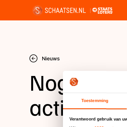
Nieuws
Nieuws
Nog vold
Kalender
Disciplines
activiteite
Toestemming
Uitslagen
Verantwoord gebruik van u