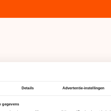
oende
n bij IJSTIJD!
Details
Advertentie-instellingen
w gegevens