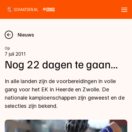
Tickets
Zoeken
Nieuws
Nieuws
Op
7 juli 2011
Kalender
Nog 22 dagen te gaan...
Disciplines
In alle landen zijn de voorbereidingen in volle
Marathon
gang voor het EK in Heerde en Zwolle. De
Uitslagen
nationale kampioenschappen zijn geweest en de
Langebaan
selecties zijn bekend.
Langebaan
Shorttrack
Tijden & historie
Shorttrack
Inlineskaten
Ranglijsten Langebaan
Marathon
Kunstschaatsen