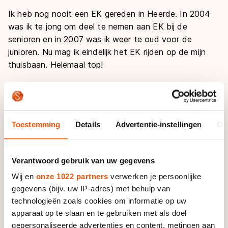
Ik heb nog nooit een EK gereden in Heerde. In 2004
was ik te jong om deel te nemen aan EK bij de
senioren en in 2007 was ik weer te oud voor de
junioren. Nu mag ik eindelijk het EK rijden op de mijn
thuisbaan. Helemaal top!
Het hele jaar denk ik al aan het EK in eigen land en
ben ik hard aan het trainen en afzien. Op winterse
dagen zat ik samen met Mandy drie keer per week om
Toestemming
Details
Advertentie-instellingen
Ov
half zeven drie uur op de fiets om maar fit te worden.
Vooral om karakter op te doen en hard te worden!
Regen, kou of sneeuw maakt niet uit, er wordt
Verantwoord gebruik van uw gegevens
getraind.
Wij en
onze 1022 partners
verwerken je persoonlijke
gegevens (bijv. uw IP-adres) met behulp van
Samen met Elma de Vries verdwaald zijn op het
technologieën zoals cookies om informatie op uw
militaire terrein in Havelte. Kilometers ploeteren door
apparaat op te slaan en te gebruiken met als doel
het zand. Zijn we er al? Wanneer komt er een normaal
gepersonaliseerde advertenties en content, metingen aan