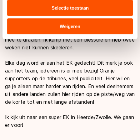
media, advertenties en analyse. Zij kunnen deze
Selectie toestaan
Deze maand zullen we veel aan snelheid doen, zoals
combineren met andere gegevens die u aan hen heeft
veel motorpacen achter de auto. Aankomende week
verstrekt of die zij hebben verzameld via hun services.
gaan we met de hele selectie op trainingskamp.
Sommige partners kunnen gegevens doorgeven aan
Weigeren
Hopelijk ben ik zelf dan weer helemaal top fit om alles
landen buiten de EU, zoals de VS, waar mogelijk geen
mee te draaien. Ik kamp met een blessure en heb twee
adequaat beschermingsniveau geldt volgens de GDPR.
weken niet kunnen skeeleren.
Door op ‘Toestaan’ te klikken, stemt u in met deze
overdracht. Meer informatie vindt u in ons
cookiebeleid
.
Elke dag word er aan het EK gedacht! Dit merk je ook
aan het team, iedereen is er mee bezig! Oranje
supporters op de tribunes, veel publiciteit. Hier wil en
ga je alleen maar harder van rijden. En veel deelnemers
uit andere landen zullen hier rijden op de piste/weg van
de korte tot en met lange afstanden!
Ik kijk uit naar een super EK in Heerde/Zwolle. We gaan
er voor!