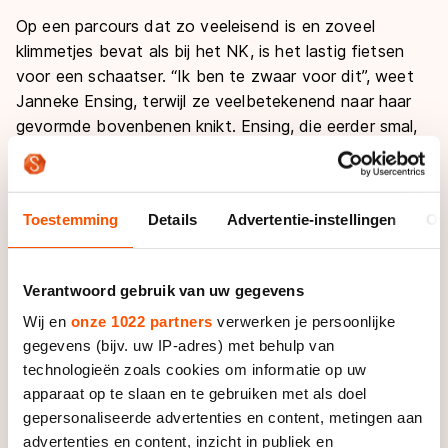
Op een parcours dat zo veeleisend is en zoveel
klimmetjes bevat als bij het NK, is het lastig fietsen
voor een schaatser. “Ik ben te zwaar voor dit”, weet
Janneke Ensing, terwijl ze veelbetekenend naar haar
gevormde bovenbenen knikt. Ensing, die eerder smal,
en afgetraind te noemen is dan slank, meet 173
centimeter en weegt slechts rond de 64 kilo. Dat is
acht kilo meer dan de vier centimeter kortere
Toestemming
Details
Advertentie-instellingen
Ov
Marianne Vos. Kilo’s tellen bij het klimmen. En
gespierde schaatsbenen zijn daarbij ballast.
Verantwoord gebruik van uw gegevens
“In vlakke koersen kunnen schaatsers makkelijker mee”,
Wij en
onze 1022 partners
verwerken je persoonlijke
weet Groenewold. Een criterium is volgens
gegevens (bijv. uw IP-adres) met behulp van
Groenewold bijvoorbeeld uitermate geschikt voor een
technologieën zoals cookies om informatie op uw
schaatser. Op een vlak parcours kan een atleet vaak
apparaat op te slaan en te gebruiken met als doel
meer vermogen kwijt. “Anderhalf uur lang alleen maar
gepersonaliseerde advertenties en content, metingen aan
die plaat rondrijden”, zegt Groenewold enthousiast. “Ik
advertenties en content, inzicht in publiek en