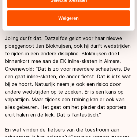
iedereen om wedstrijden te rijden. “Als je in je broek
Selectie toestaan
combineren met andere gegevens die u aan hen heeft
schijt als je tussen de wielen moet fietsen, dan gaat
verstrekt of die zij hebben verzameld via hun services.
het niks worden. Er moet ook nog gestuurd worden en
Sommige partners kunnen gegevens doorgeven aan
Weigeren
iemand moet in een peloton kunnen rijden.”
landen buiten de EU, zoals de VS, waar mogelijk geen
adequaat beschermingsniveau geldt volgens de GDPR.
Joling durft dat. Datzelfde geldt voor haar nieuwe
Door op ‘Toestaan’ te klikken, stemt u in met deze
ploeggenoot Jan Blokhuijsen, ook hij durft wedstrijden
overdracht. Meer informatie vindt u in ons
cookiebeleid
.
te rijden in een andere discipline. Blokhuijsen doet
binnenkort mee aan de EK inline-skaten in Almere.
Groenewold: “Dat is zo voor meerdere schaatsers. De
een gaat inline-skaten, de ander fietst. Dat is iets wat
bij ze hoort. Natuurlijk neem je ook een risico door
andere wedstrijden op te zoeken. Er is een kans op
valpartijen. Maar tijdens een training kan er ook van
alles gebeuren. Het gaat om het plezier dat sporters
eruit halen en de kick. Dat is fantastisch.”
En wat vinden de fietsers van die toestroom aan