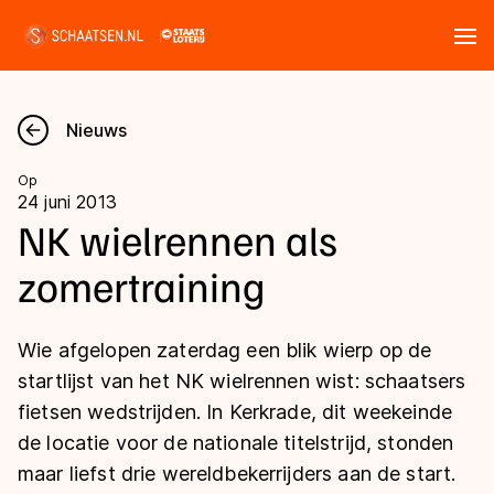
Tickets
Zoeken
Nieuws
Nieuws
Op
24 juni 2013
Kalender
NK wielrennen als
zomertraining
Disciplines
Marathon
Uitslagen
Wie afgelopen zaterdag een blik wierp op de
Langebaan
startlijst van het NK wielrennen wist: schaatsers
Langebaan
fietsen wedstrijden. In Kerkrade, dit weekeinde
Shorttrack
Tijden & historie
de locatie voor de nationale titelstrijd, stonden
Shorttrack
Inlineskaten
maar liefst drie wereldbekerrijders aan de start.
Ranglijsten Langebaan
Marathon
Kunstschaatsen