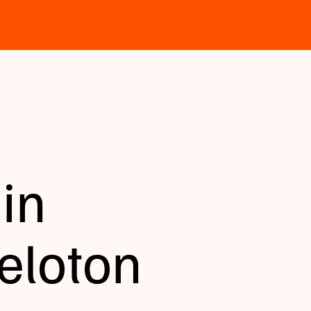
 in
eloton