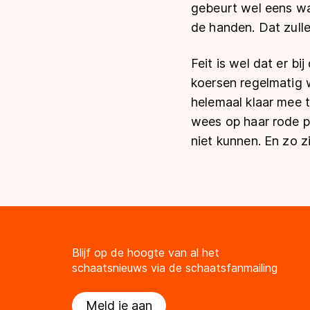
gebeurt wel eens wa
de handen. Dat zulle
Feit is wel dat er b
koersen regelmatig w
helemaal klaar mee t
wees op haar rode p
niet kunnen. En zo zi
Blijf op de hoogte van al het
schaatsnieuws via de schaatsfanmailing
Meld je aan