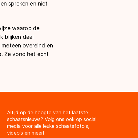
en spreken en niet
 wijze waarop de
k blijken daar
am meteen overeind en
. Ze vond het echt
Altijd op de hoogte van het laatste
schaatsnieuws? Volg ons ook op social
media voor alle leuke schaatsfoto's,
video's en meer!