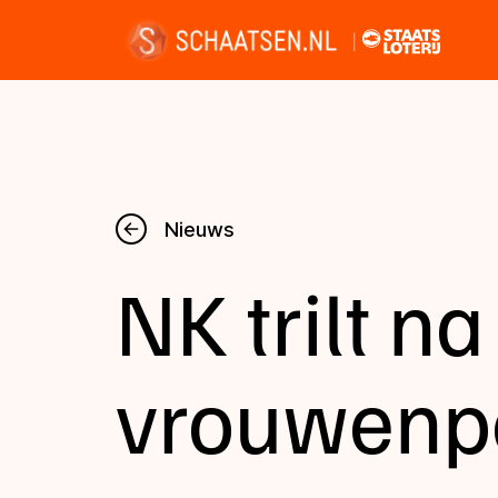
Nieuws
Nieuws
NK trilt na
Kalender
Disciplines
vrouwenp
Uitslagen