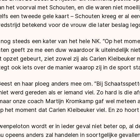
an het voorval met Schouten, en die waren niet moeilij
elfs een tweede gele kaart – Schouten kreeg er al eer
edstrijd betekend voor de vrouw die later beslag legd
 nog steeds een kater van het hele NK. ’’Op het mome
uten geeft ze me een duw waardoor ik uiteindelijk niet
 opzet gebeurt, ziet zowel zij als Carien Kleibeuker m
egt ook iets over de manier waarop zij in de sport staa
eest en haar ploeg anders mee om. ’’Bij Schaatsspett
niet werd gereden als er iemand viel. Zo hard is die af
, maar onze coach Martijn Kromkamp gaf wel meteen a
het moment dat Carien Kleibeuker viel. En zo hoort he
wenpeloton wordt er in ieder geval niet beter op, al 
u opeens anders zal handelen in soortgelijke gevallen.