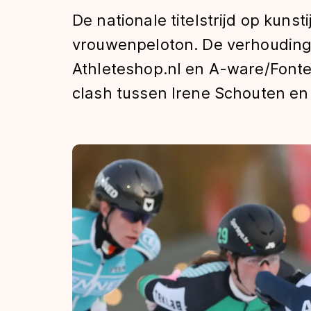
Tijden & historie
De nationale titelstrijd op kunsti
vrouwenpeloton. De verhoudin
Athleteshop.nl en A-ware/Fonte
De weg op
clash tussen Irene Schouten en 
Schaatsfans
Olympische Spe