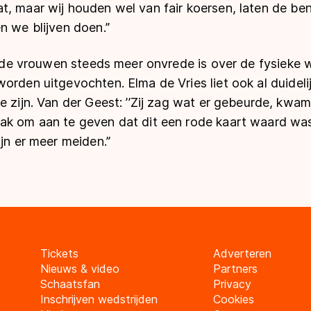
t, maar wij houden wel van fair koersen, laten de ben
n we blijven doen.’’
ij de vrouwen steeds meer onvrede is over de fysieke
orden uitgevochten. Elma de Vries liet ook al duidelij
e zijn. Van der Geest: ’’Zij zag wat er gebeurde, kw
ak om aan te geven dat dit een rode kaart waard was
jn er meer meiden.’’
Tickets
Adverteren
Nieuws & video
Partners
Schaatsfan
Privacy
Inschrijven wedstrijden
Cookies