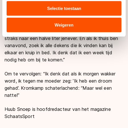
wedstrijd met geen mogelijkheid tot bedaren te
media, advertenties en analyse. Zij kunnen deze
Selectie toestaan
brengen. Pal naast hem zat Jan Eise Kromkamp net
combineren met andere gegevens die u aan hen heeft
zo hard mee te rillen. Praten ging het tweetal moeilijk
verstrekt of die zij hebben verzameld via hun services.
af, want de stramme kaakspieren weigerden dienst.
Sommige partners kunnen gegevens doorgeven aan
Weigeren
Hulzebosch: “Ik verlang naar een warme douche en
landen buiten de EU, zoals de VS, waar mogelijk geen
straks naar een halve liter jenever. En als ik thuis ben
adequaat beschermingsniveau geldt volgens de GDPR.
Door op ‘Toestaan’ te klikken, stemt u in met deze
vanavond, zoek ik alle dekens die ik vinden kan bij
overdracht. Meer informatie vindt u in ons
cookiebeleid
.
elkaar en kruip in bed. Ik denk dat ik een week tijd
nodig heb om bij te komen.”
Om te vervolgen: “Ik denk dat als ik morgen wakker
word, ik tegen me moeder zeg: ’Ik heb een droom
gehad’. Kromkamp schaterlachend: “Maar wel een
natte!”
Huub Snoep is hoofdredacteur van het magazine
SchaatsSport