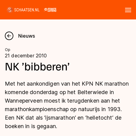
Tickets
Zoeken
Nieuws
Nieuws
Op
21 december 2010
Kalender
NK ’bibberen’
Disciplines
Met het aankondigen van het KPN NK marathon
Marathon
komende donderdag op het Belterwiede in
Uitslagen
Wanneperveen moest ik terugdenken aan het
Langebaan
marathonkampioenschap op natuurijs in 1993.
Langebaan
Shorttrack
Tijden & historie
Een NK dat als ’ijsmarathon’ en ‘helletocht’ de
Shorttrack
Inlineskaten
boeken in is gegaan.
Ranglijsten Langebaan
Marathon
Kunstschaatsen