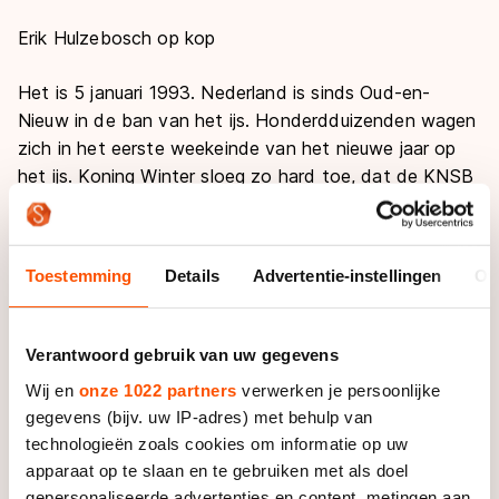
Erik Hulzebosch
op kop
Het is 5 januari 1993. Nederland is sinds Oud-en-
Nieuw in de ban van het ijs. Honderdduizenden wagen
zich in het eerste weekeinde van het nieuwe jaar op
het ijs. Koning Winter sloeg zo hard toe, dat de KNSB
al voor 5 januari het Nederlands kampioenschap
marathon uitschrijft.
Toestemming
Details
Advertentie-instellingen
Ov
Het NK marathon werd die dag op de Trekvaart en de
Middelvliet in Maasland echter een mengeling van
schaatsen en zwemmen. Niet de vorm van de dag,
Verantwoord gebruik van uw gegevens
maar de weerstand tegen de elementen was op dit
Wij en
onze 1022 partners
verwerken je persoonlijke
kampioenschap doorslaggevend. Allesdoordringende
gegevens (bijv. uw IP-adres) met behulp van
stortregens, aangewakkerd door een zuidwester-
technologieën zoals cookies om informatie op uw
storm, geselden de lichamen van de marathonrijders.
apparaat op te slaan en te gebruiken met als doel
Wie tijdens de 23 rondjes op het ruim 4 kilometer lange
gepersonaliseerde advertenties en content, metingen aan