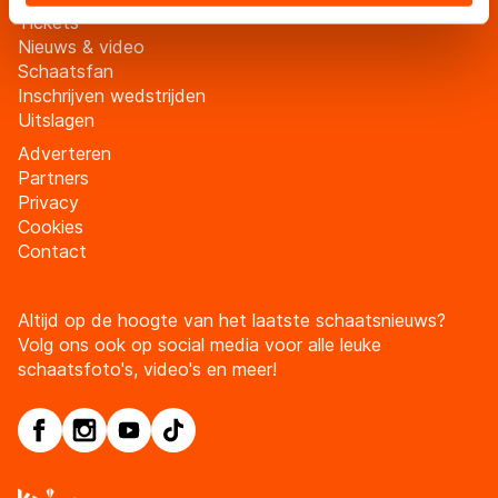
landen buiten de EU, zoals de VS, waar mogelijk geen
Tickets
adequaat beschermingsniveau geldt volgens de GDPR.
Nieuws & video
Door op ‘Toestaan’ te klikken, stemt u in met deze
Schaatsfan
overdracht. Meer informatie vindt u in ons
cookiebeleid
.
Inschrijven wedstrijden
Uitslagen
Adverteren
Partners
Privacy
Cookies
Contact
Altijd op de hoogte van het laatste schaatsnieuws?
Volg ons ook op social media voor alle leuke
schaatsfoto's, video's en meer!