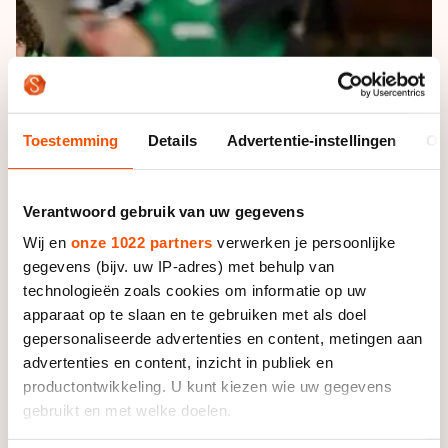
De weg op
Persoonlijke records & tijden
Inlineskaten
Schoonrijden
Inschrijven wedstrijden
Historie & statistiek
Schaatsfans
Kunstschaatsen
Natuurijs
Algemene Nederlandse Schaatstijd
Alles voor jou als schaatsfan
Deze zomer de weg op
Olympische Spelen
Toestemming
Details
Advertentie-instellingen
Ov
Evenementen
Waar kan ik schaatsen en skaten?
Olympische Spelen
Tickets
Verantwoord gebruik van uw gegevens
Medaille overzicht
Livestreams
Wij en
onze 1022 partners
verwerken je persoonlijke
Medaillespiegel
Word schaatsfan!
gegevens (bijv. uw IP-adres) met behulp van
Olympische uitslagen
technologieën zoals cookies om informatie op uw
Winacties
apparaat op te slaan en te gebruiken met als doel
Van Jong tot Goud verhalen
gepersonaliseerde advertenties en content, metingen aan
advertenties en content, inzicht in publiek en
productontwikkeling. U kunt kiezen wie uw gegevens
gebruikt en met welke doelen.
Via een livestream van de NOS worden alle