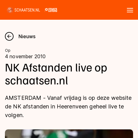
Tickets
Zoeken
Nieuws
Nieuws
Op
4 november 2010
Kalender
NK Afstanden live op
schaatsen.nl
Disciplines
Marathon
Uitslagen
AMSTERDAM - Vanaf vrijdag is op deze website
Langebaan
de NK afstanden in Heerenveen geheel live te
Langebaan
volgen.
Shorttrack
Tijden & historie
Shorttrack
Inlineskaten
Ranglijsten Langebaan
Marathon
Kunstschaatsen