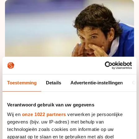
De weg op
Persoonlijke records & tijden
Inlineskaten
Schoonrijden
Inschrijven wedstrijden
Historie & statistiek
Schaatsfans
Kunstschaatsen
Natuurijs
Algemene Nederlandse Schaatstijd
Alles voor jou als schaatsfan
Deze zomer de weg op
Olympische Spelen
Evenementen
Waar kan ik schaatsen en skaten?
Olympische Spelen
Tickets
Medaille overzicht
Livestreams
Medaillespiegel
Word schaatsfan!
Toestemming
Details
Advertentie-instellingen
Ov
Olympische uitslagen
Winacties
Van Jong tot Goud verhalen
Verantwoord gebruik van uw gegevens
Wij en
onze 1022 partners
verwerken je persoonlijke
gegevens (bijv. uw IP-adres) met behulp van
technologieën zoals cookies om informatie op uw
apparaat op te slaan en te gebruiken met als doel