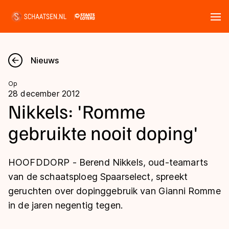
Tickets
Zoeken
Nieuws
Nieuws
Op
28 december 2012
Kalender
Nikkels: 'Romme
gebruikte nooit doping'
Disciplines
Marathon
Uitslagen
HOOFDDORP - Berend Nikkels, oud-teamarts
Langebaan
van de schaatsploeg Spaarselect, spreekt
Langebaan
geruchten over dopinggebruik van Gianni Romme
Shorttrack
Tijden & historie
in de jaren negentig tegen.
Shorttrack
Inlineskaten
Ranglijsten Langebaan
Marathon
Kunstschaatsen