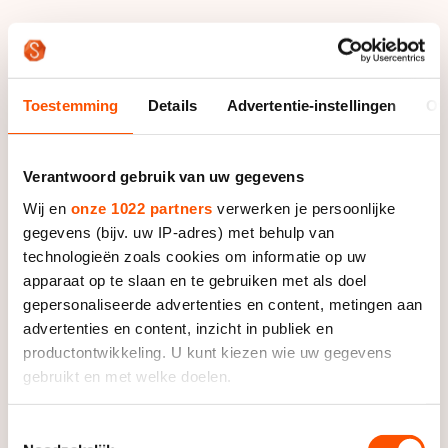
De weg op
Persoonlijke records & tijden
Inlineskaten
Schoonrijden
Inschrijven wedstrijden
Historie & statistiek
Schaatsfans
Kunstschaatsen
Natuurijs
Algemene Nederlandse Schaatstijd
Toestemming
Details
Advertentie-instellingen
Ov
Alles voor jou als schaatsfan
Deze zomer de weg op
Olympische Spelen
Evenementen
Waar kan ik schaatsen en skaten?
Verantwoord gebruik van uw gegevens
Olympische Spelen
Tickets
Wij en
onze 1022 partners
verwerken je persoonlijke
Medaille overzicht
Livestreams
gegevens (bijv. uw IP-adres) met behulp van
Medaillespiegel
technologieën zoals cookies om informatie op uw
Word schaatsfan!
apparaat op te slaan en te gebruiken met als doel
Olympische uitslagen
Winacties
gepersonaliseerde advertenties en content, metingen aan
Van Jong tot Goud verhalen
advertenties en content, inzicht in publiek en
productontwikkeling. U kunt kiezen wie uw gegevens
gebruikt en met welke doelen.
Als u het toestaat, willen we ook graag:
Toestemmingsselectie