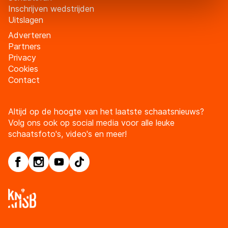
Door op ‘Toestaan’ te klikken, stemt u in met deze
Inschrijven wedstrijden
Uitslagen
overdracht. Meer informatie vindt u in ons
cookiebeleid
.
Adverteren
Partners
Privacy
Cookies
Contact
Altijd op de hoogte van het laatste schaatsnieuws?
Volg ons ook op social media voor alle leuke
schaatsfoto's, video's en meer!