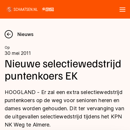
Tickets
Zoeken
Nieuws
Nieuws
Op
30 mei 2011
Kalender
Nieuwe selectiewedstrijd
puntenkoers EK
Disciplines
Marathon
Uitslagen
HOOGLAND - Er zal een extra selectiewedstrijd
Langebaan
puntenkoers op de weg voor senioren heren en
Langebaan
dames worden gehouden. Dit ter vervanging van
Shorttrack
Tijden & historie
de uitgevallen selectiewedstrijd tijdens het KPN
Shorttrack
Inlineskaten
NK Weg te Almere.
Ranglijsten Langebaan
Marathon
Kunstschaatsen