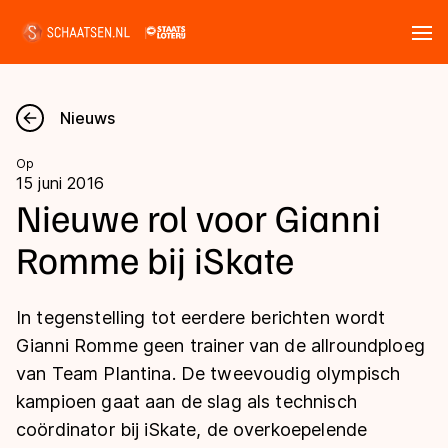
Tickets
Zoeken
Nieuws
Nieuws
Op
15 juni 2016
Kalender
Nieuwe rol voor Gianni
Romme bij iSkate
Disciplines
Marathon
Uitslagen
In tegenstelling tot eerdere berichten wordt
Langebaan
Gianni Romme geen trainer van de allroundploeg
Langebaan
van Team Plantina. De tweevoudig olympisch
Shorttrack
Tijden & historie
kampioen gaat aan de slag als technisch
Shorttrack
Inlineskaten
coördinator bij iSkate, de overkoepelende
Ranglijsten Langebaan
Marathon
Kunstschaatsen