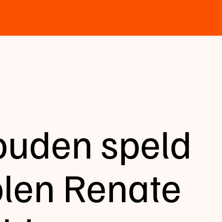
ouden speld
olen Renate