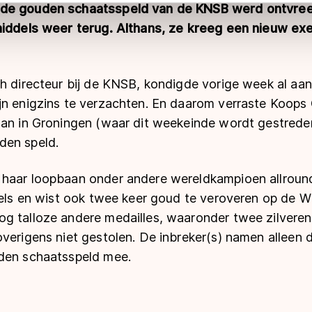
 geldt volgens de GDPR. Door op ‘Toestaan’ te klikken, stemt u
de gouden schaatsspeld van de KNSB werd ontvre
ns
cookiebeleid
.
middels weer terug. Althans, ze kreeg een nieuw ex
h directeur bij de KNSB, kondigde vorige week al aan 
jn enigzins te verzachten. En daarom verraste Koop
aan in Groningen (waar dit weekeinde wordt gestre
den speld.
haar loopbaan onder andere wereldkampioen allround
itels en wist ook twee keer goud te veroveren op de 
g talloze andere medailles, waaronder twee zilveren
overigens niet gestolen. De inbreker(s) namen alleen
den schaatsspeld mee.