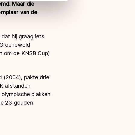
 in met deze overdracht.
emd. Maar die
emplaar van de
dat hij graag iets
s Groenewold
den om de KNSB Cup)
 (2004), pakte drie
WK afstanden.
 olympische plakken.
 de 23 gouden