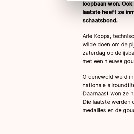
adequaat beschermingsniveau
loopbaan won. Ook 
Meer informatie vindt u in o
laatste heeft ze in
schaatsbond.
Arie Koops, technisc
wilde doen om de pi
zaterdag op de ijsb
met een nieuwe gou
Groenewold werd in 
nationale allroundt
Daarnaast won ze no
Die laatste werden 
medailles en de gou