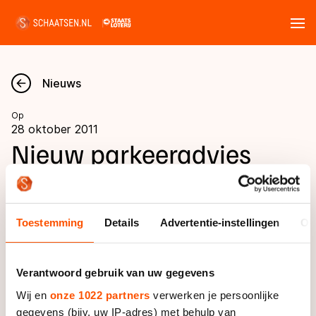
Tickets
Zoeken
Nieuws
Nieuws
Op
28 oktober 2011
Kalender
Nieuw parkeeradvies
KNSB Verenigingsdag
Disciplines
Marathon
Uitslagen
Toestemming
Details
Advertentie-instellingen
Ov
AMSTERDAM - Graag willen wij u informeren
Langebaan
over het wijzigen van de parkeerplaatsen voor de
Langebaan
KNSB Verenigingsdag die op zaterdag 29
Shorttrack
Tijden & historie
Verantwoord gebruik van uw gegevens
oktober in Utrecht gehouden wordt.
Shorttrack
Inlineskaten
Wij en
onze 1022 partners
verwerken je persoonlijke
Ranglijsten Langebaan
Marathon
gegevens (bijv. uw IP-adres) met behulp van
Kunstschaatsen