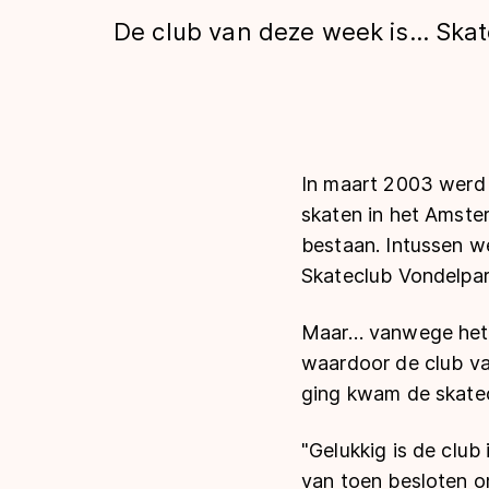
Tijden & historie
De club van deze week is… Ska
De weg op
In maart 2003 werd 
Schaatsfans
skaten in het Amste
bestaan. Intussen w
Olympische Spe
Skateclub Vondelpar
Maar… vanwege het s
waardoor de club va
ging kwam de skatec
"Gelukkig is de clu
van toen besloten o