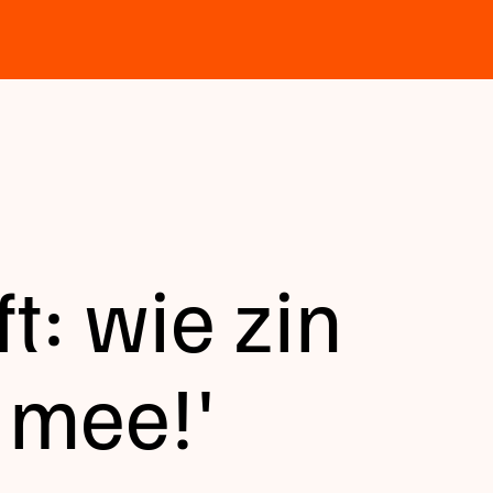
t: wie zin
t mee!'