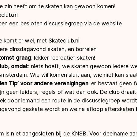
die zin heeft om te skaten kan gewoon komen!
club.nl
ben een besloten discussiegroep via de website
je komt er wel, met Skateclub.nl
dere dinsdagavond skaten, en borrelen
ekomst graag
: lekker recreatief skaten!
club, omdat
: niets hoeft, we skaten gewoon iedere we
j Amsterdam. Wie wil komen sluit aan, wie niet kan slaa
den Tip’ voor andere verenigingen
: er bestaat geen 
ijn geen leiders, regels of wat dan ook. De club draa
ek door iemand een route in de
discussiegroep
wordt
sdagavond geskate wordt en we na afloop afterskaten 
 is niet aangesloten bij de KNSB. Voor deelname aa