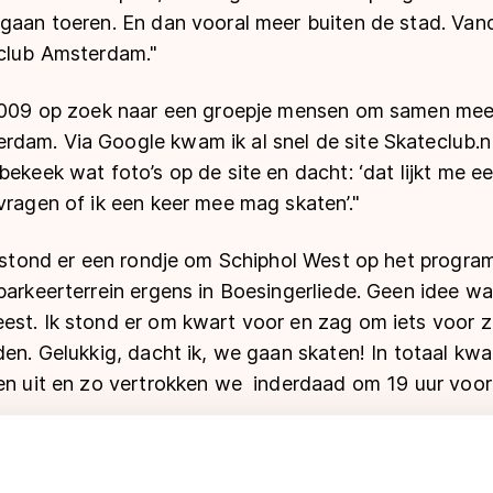
 gaan toeren. En dan vooral meer buiten de stad. Van
eclub Amsterdam."
 2009 op zoek naar een groepje mensen om samen mee 
dam. Via Google kwam ik al snel de site Skateclub.nl
bekeek wat foto’s op de site en dacht: ‘dat lijkt me e
vragen of ik een keer mee mag skaten’."
er stond er een rondje om Schiphol West op het prog
parkeerterrein ergens in Boesingerliede. Geen idee wa
est. Ik stond er om kwart voor en zag om iets voor z
den. Gelukkig, dacht ik, we gaan skaten! In totaal k
gen uit en zo vertrokken we inderdaad om 19 uur voo
leden van de club om de beurt naast een van de ander