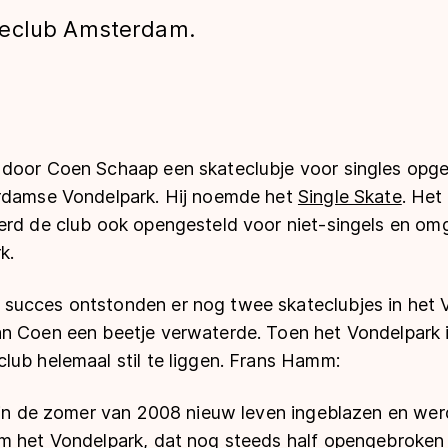
teclub Amsterdam.
door Coen Schaap een skateclubje voor singles opge
rdamse Vondelpark. Hij noemde het
Single Skate
. Het
erd de club ook opengesteld voor niet-singels en om
len
k.
ucces ontstonden er nog twee skateclubjes in het 
n Coen een beetje verwaterde. Toen het Vondelpark 
lub helemaal stil te liggen. Frans Hamm:
b in de zomer van 2008 nieuw leven ingeblazen en wer
m het Vondelpark, dat nog steeds half opengebroken