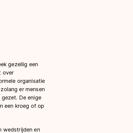
ek gezellig een
t over
formele organisatie
it zolang er mensen
 gezet. De enige
in een kroeg of op
n wedstrijden en