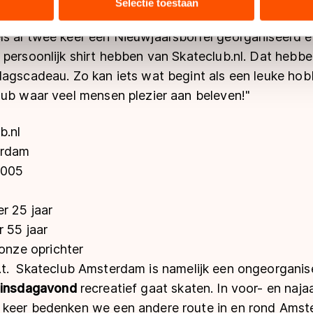
s een leuk weerzien."
bineren met andere gegevens die u aan hen heeft verstrekt of d
Selectie toestaan
ers kunnen gegevens doorgeven aan landen buiten de EU, zoal
 geldt volgens de GDPR. Door op ‘Toestaan’ te klikken, stemt u
 al twee keer een Nieuwjaarsborrel georganiseerd en 
ns
cookiebeleid
.
persoonlijk shirt hebben van Skateclub.nl. Dat hebbe
dagscadeau. Zo kan iets wat begint als een leuke hob
lub waar veel mensen plezier aan beleven!"
b.nl
erdam
 2005
r 25 jaar
r 55 jaar
 onze oprichter
v.t. Skateclub Amsterdam is namelijk een ongeorgani
insdagavond
recreatief gaat skaten. In voor- en naja
 keer bedenken we een andere route in en rond Amst