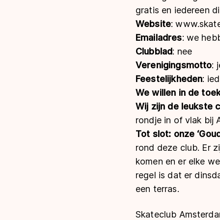
gratis en iedereen 
Website
: www.skate
Emailadres
: we heb
Clubblad
: nee
Verenigingsmotto
: 
Feestelijkheden
: ie
We willen in de to
Wij zijn de leukste 
rondje in of vlak bi
Tot slot: onze ‘Gou
rond deze club. Er z
komen en er elke we
regel is dat er din
een terras.
Skateclub Amsterdam