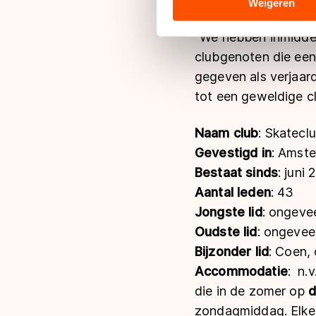
ziet, maar ook dat i
analyse. Zij kunnen deze com
Weigeren
hun services. Sommige partn
adequaat beschermingsniveau
"We hebben inmiddels
Meer informatie vindt u in o
clubgenoten die een 
gegeven als verjaar
tot een geweldige c
Naam club
: Skateclu
Gevestigd in
: Amst
Bestaat sinds
: juni
Aantal leden
: 43
Jongste lid
: ongevee
Oudste lid
: ongevee
Bijzonder lid
: Coen,
Accommodatie
: n.
die in de zomer op
d
zondagmiddag. Elke