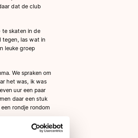
daar dat de club
te skaten in de
 tegen, las wat in
en leuke groep
ramma. We spraken om
ar het was, ik was
even uur een paar
wamen daar een stuk
r een rondje rondom
e skaters. "Dat is,