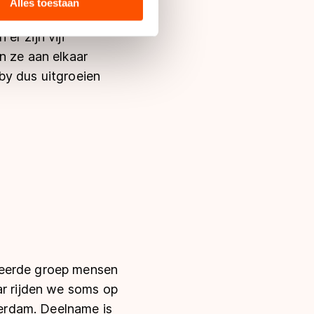
ie zij hebben verzameld via
Alles toestaan
s de VS, waar mogelijk geen
 in met deze overdracht.
er zijn vijf
n ze aan elkaar
by dus uitgroeien
seerde groep mensen
ar rijden we soms op
erdam. Deelname is