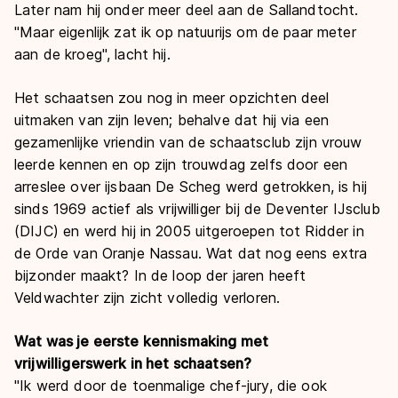
De weg op
Later nam hij onder meer deel aan de Sallandtocht.
Persoonlijke records & tijden
Inlineskaten
Schoonrijden
"Maar eigenlijk zat ik op natuurijs om de paar meter
Inschrijven wedstrijden
Historie & statistiek
aan de kroeg", lacht hij.
Schaatsfans
Kunstschaatsen
Natuurijs
Algemene Nederlandse Schaatstijd
Het schaatsen zou nog in meer opzichten deel
Alles voor jou als schaatsfan
Deze zomer de weg op
Olympische Spelen
uitmaken van zijn leven; behalve dat hij via een
Evenementen
Waar kan ik schaatsen en skaten?
gezamenlijke vriendin van de schaatsclub zijn vrouw
Olympische Spelen
leerde kennen en op zijn trouwdag zelfs door een
Tickets
arreslee over ijsbaan De Scheg werd getrokken, is hij
Medaille overzicht
Livestreams
sinds 1969 actief als vrijwilliger bij de Deventer IJsclub
Medaillespiegel
Word schaatsfan!
(DIJC) en werd hij in 2005 uitgeroepen tot Ridder in
de Orde van Oranje Nassau. Wat dat nog eens extra
Olympische uitslagen
Winacties
bijzonder maakt? In de loop der jaren heeft
Van Jong tot Goud verhalen
Veldwachter zijn zicht volledig verloren.
Wat was je eerste kennismaking met
vrijwilligerswerk in het schaatsen?
"Ik werd door de toenmalige chef-jury, die ook