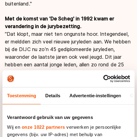
buitenland."
Met de komst van 'De Scheg' in 1992 kwam er
verandering in de jurybezetting.
"Dat klopt, maar niet ten ongunste hoor. Integendeel,
er meldden zich veel nieuwe juryleden aan. We hebben
bij de DIJC nu zo’n 45 gediplomeerde juryleden,
waaronder de laatste jaren ook veel jeugd. Dit jaar
hebben een aantal jonge leden, allen zo rond de 25
jaar, het initiatief genomen om de IJsselcup terug te
brengen. Daar ben ik natuurlijk erg blij mee. Ook in mijn
tijd als secretaris heb ik regelmatig geprobeerd jeugd
voor het bestuur uit te nodigen en het is mooi als dat
Toestemming
Details
Advertentie-instellingen
Ov
dan lukt. Zelf kwam ik op 23-jarige leeftijd in het
bestuur van de afdeling hardrijden. Voordat ik
Verantwoord gebruik van uw gegevens
daarvoor gevraagd werd en aangaf er even over na te
willen denken, was ik al benoemd."
Wij en
onze 1022 partners
verwerken je persoonlijke
gegevens (bijv. uw IP-adres) met behulp van