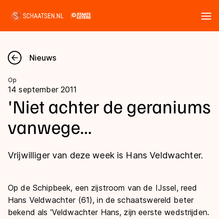
Tickets
Zoeken
Nieuws
Nieuws
Op
14 september 2011
Kalender
'Niet achter de geraniums
vanwege...
Disciplines
Marathon
Uitslagen
Vrijwilliger van deze week is Hans Veldwachter.
Langebaan
Langebaan
Shorttrack
Tijden & historie
Op de Schipbeek, een zijstroom van de IJssel, reed
Shorttrack
Hans Veldwachter (61), in de schaatswereld beter
Inlineskaten
Ranglijsten Langebaan
bekend als 'Veldwachter Hans, zijn eerste wedstrijden.
Marathon
Kunstschaatsen