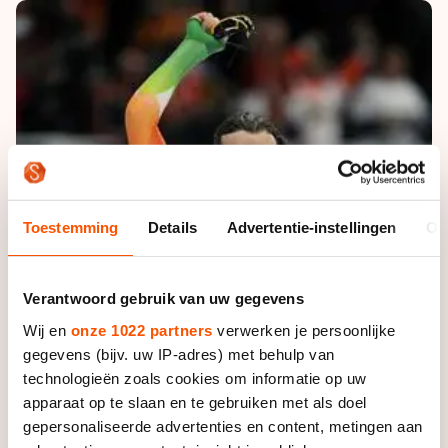
De weg op
Persoonlijke records & tijden
Inlineskaten
Schoonrijden
Inschrijven wedstrijden
Historie & statistiek
Schaatsfans
Kunstschaatsen
Natuurijs
Algemene Nederlandse Schaatstijd
Alles voor jou als schaatsfan
Deze zomer de weg op
Olympische Spelen
Evenementen
Waar kan ik schaatsen en skaten?
Olympische Spelen
Tickets
Medaille overzicht
Livestreams
Toestemming
Details
Advertentie-instellingen
Ov
Medaillespiegel
Word schaatsfan!
Olympische uitslagen
Winacties
Verantwoord gebruik van uw gegevens
Van Jong tot Goud verhalen
Wij en
onze 1022 partners
verwerken je persoonlijke
gegevens (bijv. uw IP-adres) met behulp van
technologieën zoals cookies om informatie op uw
apparaat op te slaan en te gebruiken met als doel
gepersonaliseerde advertenties en content, metingen aan