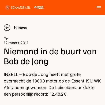
Tickets
Zoeken
Nieuws
Nieuws
Op
12 maart 2011
Kalender
Niemand in de buurt van
Bob de Jong
Disciplines
Marathon
Uitslagen
INZELL – Bob de Jong heeft met grote
Langebaan
overmacht de 10000 meter op de Essent ISU WK
Langebaan
Afstanden gewonnen. De Leimuidenaar klokte
Shorttrack
Tijden & historie
een persoonlijk record: 12.48.20.
Shorttrack
Inlineskaten
Ranglijsten Langebaan
Marathon
Kunstschaatsen