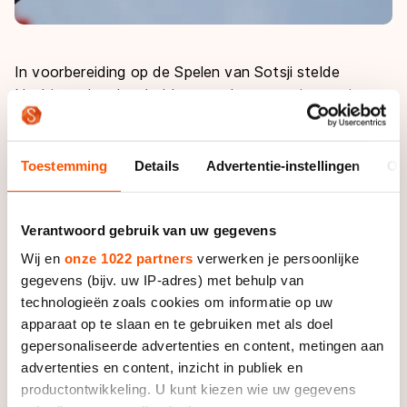
In voorbereiding op de Spelen van Sotsji stelde
Nesbitt geleerd te hebben van haar ervaringen vier
jaar geleden. "Mijn aanloop naar deze Spelen is heel
anders dan destijds."
Toestemming
Details
Advertentie-instellingen
Ov
"Ik heb veel veranderd, vooral op het gebied van
zelfkennis. Ik ben nu 28, dat is nog niet oud, maar ook
niet meer zo jong. In Vancouver stond ik enorm onder
Verantwoord gebruik van uw gegevens
druk. Nu heb ik een schild opgebouwd."
Wij en
onze 1022 partners
verwerken je persoonlijke
gegevens (bijv. uw IP-adres) met behulp van
In een interview legde Nesbitt twee seizoenen
technologieën zoals cookies om informatie op uw
geleden al eens uit waarom zij met een wrange smaak
apparaat op te slaan en te gebruiken met als doel
terugkeek naar de Spelen van Vancouver, ondanks het
gepersonaliseerde advertenties en content, metingen aan
feit dat ze daar wel degelijk goud had gewonnen. "Ik
advertenties en content, inzicht in publiek en
heb geen moment van de Spelen van Vancouver
productontwikkeling. U kunt kiezen wie uw gegevens