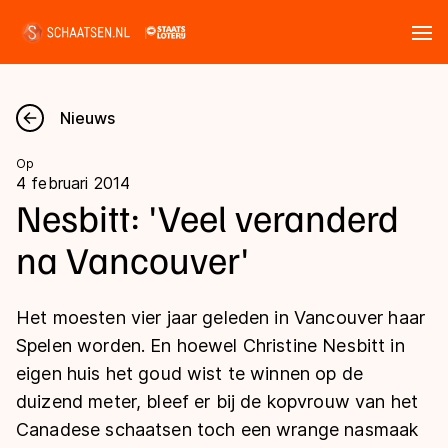
Tickets
Zoeken
Nieuws
Nieuws
Op
4 februari 2014
Kalender
Nesbitt: 'Veel veranderd
na Vancouver'
Disciplines
Marathon
Uitslagen
Het moesten vier jaar geleden in Vancouver haar
Langebaan
Spelen worden. En hoewel Christine Nesbitt in
Langebaan
eigen huis het goud wist te winnen op de
Shorttrack
Tijden & historie
duizend meter, bleef er bij de kopvrouw van het
Shorttrack
Inlineskaten
Canadese schaatsen toch een wrange nasmaak
Ranglijsten Langebaan
Marathon
Kunstschaatsen