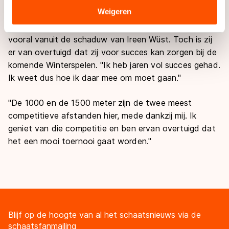
meter met regelmaat imponeerde.
Sommige partners kunnen gegevens doorgeven aan
Weigeren
landen buiten de EU, zoals de VS, waar mogelijk geen
Vier jaar later is dat anders. Nesbitt opereert in Sotsji
adequaat beschermingsniveau geldt volgens de GDPR.
vooral vanuit de schaduw van Ireen Wüst. Toch is zij
Door op ‘Toestaan’ te klikken, stemt u in met deze
er van overtuigd dat zij voor succes kan zorgen bij de
overdracht. Meer informatie vindt u in ons
cookiebeleid
.
komende Winterspelen. "Ik heb jaren vol succes gehad.
Ik weet dus hoe ik daar mee om moet gaan."
"De 1000 en de 1500 meter zijn de twee meest
competitieve afstanden hier, mede dankzij mij. Ik
geniet van die competitie en ben ervan overtuigd dat
het een mooi toernooi gaat worden."
Blijf op de hoogte van al het schaatsnieuws via de
schaatsfanmailing