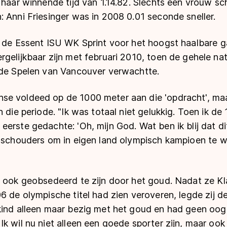
 haar winnende tijd van 1.14.82. Slechts één vrouw sc
 Anni Friesinger was in 2008 0.01 seconde sneller.
j de Essent ISU WK Sprint voor het hoogst haalbare ga
gelijkbaar zijn met februari 2010, toen de gehele na
 de Spelen van Vancouver verwachtte.
e voldeed op de 1000 meter aan die 'opdracht', maa
n die periode. "Ik was totaal niet gelukkig. Toen ik d
erste gedachte: 'Oh, mijn God. Wat ben ik blij dat dit 
n schouders om in eigen land olympisch kampioen te 
f ook geobsedeerd te zijn door het goud. Nadat ze Kl
6 de olympische titel had zien veroveren, legde zij de
kind alleen maar bezig met het goud en had geen oo
k wil nu niet alleen een goede sporter zijn, maar oo