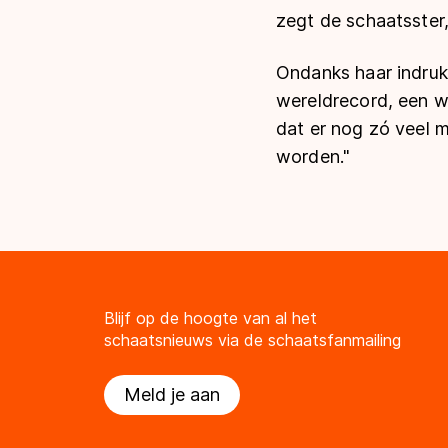
zegt de schaatsster
Ondanks haar indruk
wereldrecord, een we
dat er nog zó veel m
worden."
Blijf op de hoogte van al het
schaatsnieuws via de schaatsfanmailing
Meld je aan