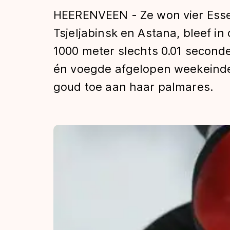
Tijden & historie
HEERENVEEN - Ze won vier Esse
Tsjeljabinsk en Astana, bleef i
1000 meter slechts 0.01 secon
De weg op
én voegde afgelopen weekeinde
goud toe aan haar palmares.
Schaatsfans
Olympische Spe