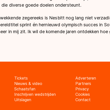
, die diverse goede doelen ondersteunt.
wekkende zegereeks is Nesbitt nog lang niet verzadi
reldtitel sprint én hernieuwd olympisch succes in Sot
eer in mij zit. Ik wil de komende jaren ontdekken hoe
Tickets
Adverteren
Nieuws & video
Partners
Schaatsfan
Privacy
Inschrijven wedstrijden
Cookies
Uitslagen
Contact