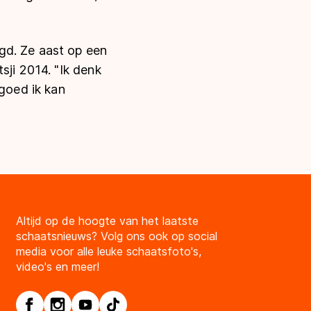
gd. Ze aast op een
sji 2014. "Ik denk
 goed ik kan
Altijd op de hoogte van het laatste
schaatsnieuws? Volg ons ook op social
media voor alle leuke schaatsfoto's,
video's en meer!