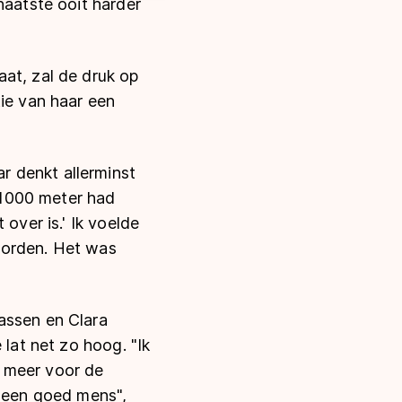
haatste ooit harder
at, zal de druk op
tie van haar een
r denkt allerminst
e 1000 meter had
over is.' Ik voelde
worden. Het was
assen en Clara
 lat net zo hoog. "Ik
g meer voor de
k een goed mens",