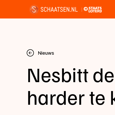
Nieuws
Nieuws
Nesbitt d
Kalender
Disciplines
harder te
Uitslagen