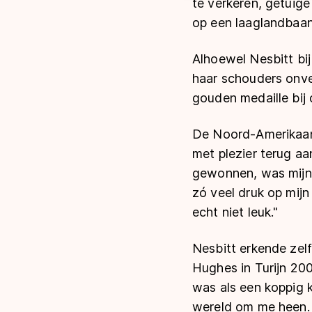
te verkeren, getuige
op een laaglandbaan:
Alhoewel Nesbitt bi
haar schouders onver
gouden medaille bij
De Noord-Amerikaans
met plezier terug aa
gewonnen, was mijn e
zó veel druk op mij
echt niet leuk."
Nesbitt erkende zel
Hughes in Turijn 200
was als een koppig 
wereld om me heen. I