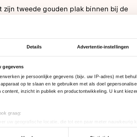
 zijn tweede gouden plak binnen bij de
n. Ook de 1000 meter werd gewonnen
eam Liga-schaatsster Lotte van Beek
Details
Advertentie-instellingen
w gegevens
winst in 1.12.37. Maurice Vriend en Lieuwe Mulder pa
len
erwerken je persoonlijke gegevens (bijv. uw IP-adres) met behul
apparaat op te slaan en te gebruiken met als doel gepersonalise
 content, inzicht in publiek en productontwikkeling. U kunt kiez
de klok voor Van Beek op 1.19.49. Kort daarachter ei
 ging naar Roxanne van Hemert in 1.20.12.
 ook graag:
er uw geografische locatie, die tot een paar meter nauwkeurig k
n door het actief te scannen op specifieke eigenschappen (fingerp