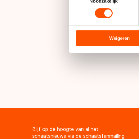
Lees meer over hoe uw perso
Noodzakelijk
toestemming op elk moment wi
We gebruiken cookies om cont
analyseren. We delen informa
analyse. Zij kunnen deze com
Weigeren
hun services. Sommige partn
adequaat beschermingsniveau
Meer informatie vindt u in o
Blijf op de hoogte van al het
schaatsnieuws via de schaatsfanmailing