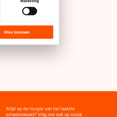
t
detailgedeelte
in. U kunt uw
Marketing
bieden en websiteverkeer te
 media, advertenties en
ie zij hebben verzameld via
Alles toestaan
s de VS, waar mogelijk geen
 in met deze overdracht.
Altijd op de hoogte van het laatste
schaatsnieuws? Volg ons ook op social