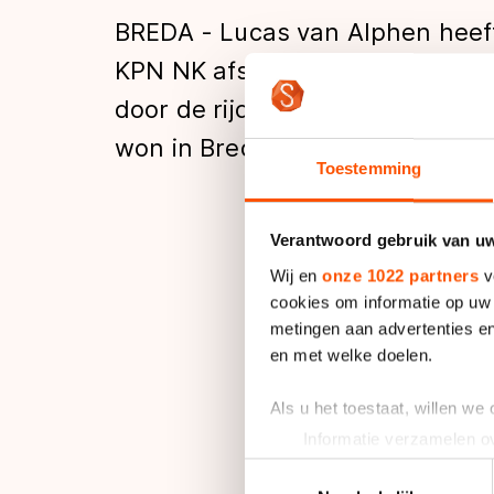
Tijden & historie
BREDA - Lucas van Alphen heeft
KPN NK afstanden neo-seniore
door de rijder van Team 1nP. T
De weg op
won in Breda bij de dames.
Toestemming
Schaatsfans
Verantwoord gebruik van u
Van Alphen greep de 
Olympische Spe
Wij en
onze 1022 partners
v
bronzen medaille.
cookies om informatie op uw 
metingen aan advertenties en
en met welke doelen.
Bij de dames stopte 
(1.19.85). Het brons
Als u het toestaat, willen we
Informatie verzamelen ov
Uw apparaat identificere
Toestemmingsselectie