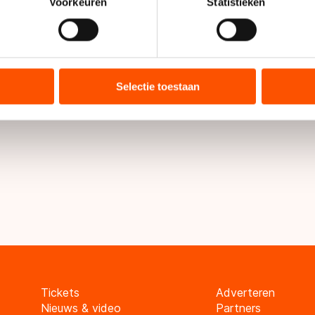
onlijke gegevens worden verwerkt en stel uw voorkeuren in he
Voorkeuren
Statistieken
jzigen of intrekken in de Cookieverklaring.
ent en advertenties te personaliseren, socialmediafuncties te 
tie over uw gebruik van onze site met onze partners voor social
bineren met andere gegevens die u aan hen heeft verstrekt of d
Selectie toestaan
ers kunnen gegevens doorgeven aan landen buiten de EU, zoal
 geldt volgens de GDPR. Door op ‘Toestaan’ te klikken, stemt u
ns
cookiebeleid
.
Tickets
Adverteren
Nieuws & video
Partners