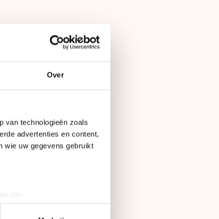
Op
10 maart 2012
Over
kten de zilveren en
p van technologieën zoals
erde advertenties en content,
en wie uw gegevens gebruikt
ndigde Janine Smit
an zijn
rinting)