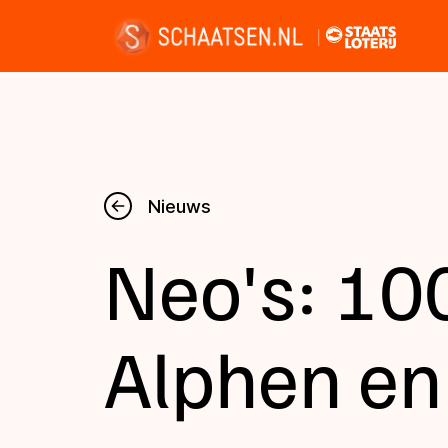
Nieuws
Nieuws
Neo's: 10
Kalender
Disciplines
Alphen en
Uitslagen