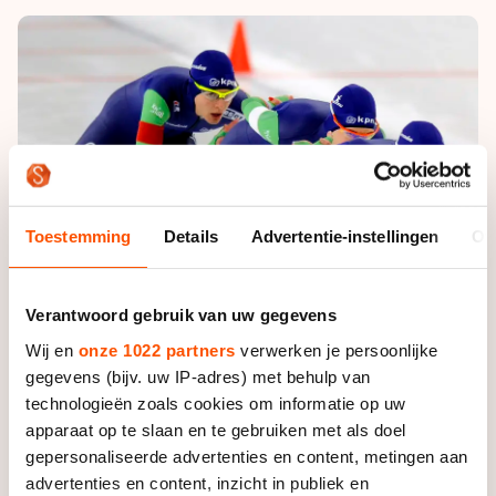
De weg op
Persoonlijke records & tijden
Inlineskaten
Schoonrijden
Inschrijven wedstrijden
Historie & statistiek
Schaatsfans
Kunstschaatsen
Natuurijs
Algemene Nederlandse Schaatstijd
Alles voor jou als schaatsfan
Deze zomer de weg op
Olympische Spelen
Evenementen
Waar kan ik schaatsen en skaten?
Olympische Spelen
Tickets
Toestemming
Details
Advertentie-instellingen
Ov
Medaille overzicht
Livestreams
Medaillespiegel
Word schaatsfan!
Verantwoord gebruik van uw gegevens
Olympische uitslagen
Winacties
Wij en
onze 1022 partners
verwerken je persoonlijke
Van Jong tot Goud verhalen
gegevens (bijv. uw IP-adres) met behulp van
technologieën zoals cookies om informatie op uw
apparaat op te slaan en te gebruiken met als doel
gepersonaliseerde advertenties en content, metingen aan
advertenties en content, inzicht in publiek en