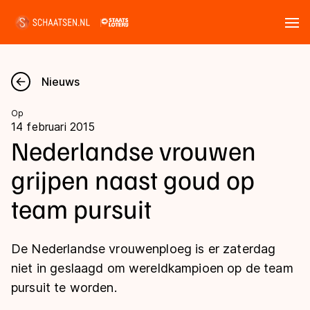
Tickets
Zoeken
Nieuws
Nieuws
Op
14 februari 2015
Kalender
Nederlandse vrouwen
grijpen naast goud op
Disciplines
team pursuit
Marathon
Uitslagen
Langebaan
De Nederlandse vrouwenploeg is er zaterdag
Langebaan
Shorttrack
Tijden & historie
niet in geslaagd om wereldkampioen op de team
Shorttrack
Inlineskaten
pursuit te worden.
Ranglijsten Langebaan
Marathon
Kunstschaatsen