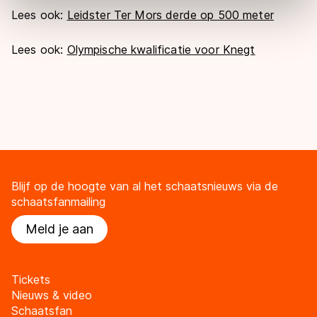
Door op ‘Toestaan’ te klikken, stemt u in met deze
Lees ook:
Leidster Ter Mors derde op 500 meter
overdracht. Meer informatie vindt u in ons
cookiebeleid
.
Lees ook:
Olympische kwalificatie voor Knegt
Blijf op de hoogte van al het schaatsnieuws via de
schaatsfanmailing
Meld je aan
Tickets
Nieuws & video
Schaatsfan