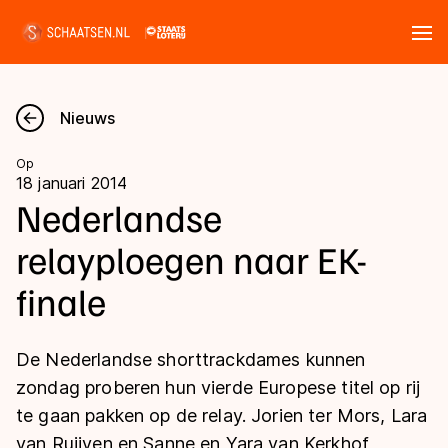
Tickets
Zoeken
Nieuws
Nieuws
Op
18 januari 2014
Kalender
Nederlandse
relayploegen naar EK-
Disciplines
finale
Marathon
Uitslagen
Langebaan
De Nederlandse shorttrackdames kunnen
Langebaan
Shorttrack
Tijden & historie
zondag proberen hun vierde Europese titel op rij
Shorttrack
Inlineskaten
te gaan pakken op de relay. Jorien ter Mors, Lara
Ranglijsten Langebaan
Marathon
van Ruijven en Sanne en Yara van Kerkhof
Kunstschaatsen