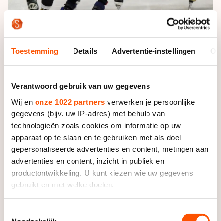
Toestemming
Details
Advertentie-instellingen
Ov
De Oranjevrouwen bleven in Dresden Hongarije voor.
Italië, een grote concurrent van Nederland, ging in de
Verantwoord gebruik van uw gegevens
slotfase onderuit, maar werd na de halve eindstrijd
Wij en
onze 1022 partners
verwerken je persoonlijke
door de jury toegevoegd aan het deelnemersveld voor
gegevens (bijv. uw IP-adres) met behulp van
de finale, dat verder bestaat uit Groot-Britannië en
technologieën zoals cookies om informatie op uw
Rusland.
apparaat op te slaan en te gebruiken met als doel
gepersonaliseerde advertenties en content, metingen aan
Bij de mannen waren Niels Kerstholt, Daan
advertenties en content, inzicht in publiek en
Breeuwsma, Freek van der Wart en Sjinkie Knegt na
productontwikkeling. U kunt kiezen wie uw gegevens
een versnelling op zeven ronden voor het einde met
gebruikt en met welke doelen.
afstand de sterkste in hun halve finale. Van der Wart
startte 'gewoon', ondanks dat eerder op zaterdag bij
Als u het toestaat, willen we ook graag:
Toestemmingsselectie
een valpartij zijn schouder voor de tweede keer in