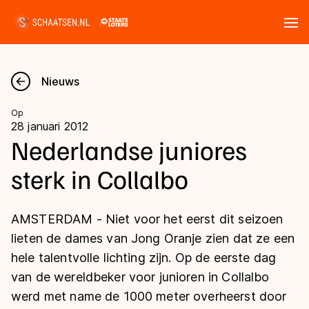
Tickets
Zoeken
Nieuws
Nieuws
Op
28 januari 2012
Kalender
Nederlandse juniores
sterk in Collalbo
Disciplines
Marathon
Uitslagen
AMSTERDAM - Niet voor het eerst dit seizoen
Langebaan
lieten de dames van Jong Oranje zien dat ze een
Langebaan
hele talentvolle lichting zijn. Op de eerste dag
Shorttrack
Tijden & historie
van de wereldbeker voor junioren in Collalbo
Shorttrack
Inlineskaten
werd met name de 1000 meter overheerst door
Ranglijsten Langebaan
Marathon
Kunstschaatsen