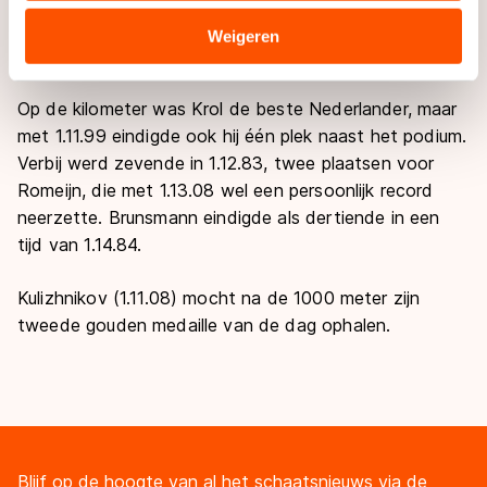
verstrekt of die zij hebben verzameld via hun services.
De Russen Konstantin Nikitin en Pavel Kulizhnikov
Sommige partners kunnen gegevens doorgeven aan
Weigeren
deelden de eerste plaats door allebei 36.48 te rijden.
landen buiten de EU, zoals de VS, waar mogelijk geen
adequaat beschermingsniveau geldt volgens de GDPR.
Op de kilometer was Krol de beste Nederlander, maar
Door op ‘Toestaan’ te klikken, stemt u in met deze
met 1.11.99 eindigde ook hij één plek naast het podium.
overdracht. Meer informatie vindt u in ons
cookiebeleid
.
Verbij werd zevende in 1.12.83, twee plaatsen voor
Romeijn, die met 1.13.08 wel een persoonlijk record
neerzette. Brunsmann eindigde als dertiende in een
tijd van 1.14.84.
Kulizhnikov (1.11.08) mocht na de 1000 meter zijn
tweede gouden medaille van de dag ophalen.
Blijf op de hoogte van al het schaatsnieuws via de