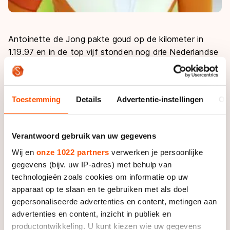
Antoinette de Jong pakte goud op de kilometer in
1.19.97 en in de top vijf stonden nog drie Nederlandse
dames. Letitia de Jong moest een kleine tweetiende
(1.20.15) toegeven op haar ploeggenote en werd
tweede, terwijl Pien Keulstra (1.21.58) en Reina Anema
Toestemming
Details
Advertentie-instellingen
Ov
(1.21.99) vierde en vijfde werden in de Italiaanse
buitenlucht. Moniek Klijnstra eindigde ook nog in de
top tien. De negentienjarige klokte 1.22.97 en werd
Verantwoord gebruik van uw gegevens
achtste.
Wij en
onze 1022 partners
verwerken je persoonlijke
gegevens (bijv. uw IP-adres) met behulp van
Alleen Vanessa Bittner kon zich met 1.20.47 en een
technologieën zoals cookies om informatie op uw
derde plaats tussen het Oranjegeweld wringen op de
apparaat op te slaan en te gebruiken met als doel
1000 meter. Eerder op de dag was de Oostenrijkse
gepersonaliseerde advertenties en content, metingen aan
echter wel de snelste op de halve afstand. Met 39.97
advertenties en content, inzicht in publiek en
bleef ze als enige onder de veertig seconden. Letitia
productontwikkeling. U kunt kiezen wie uw gegevens