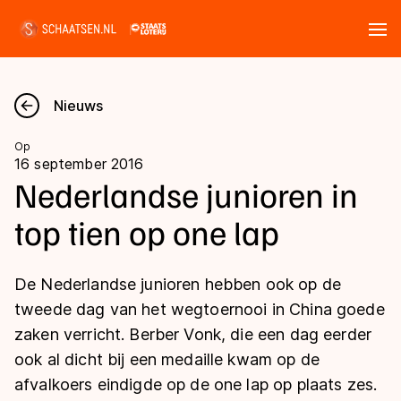
Tickets
Zoeken
Nieuws
Nieuws
Op
16 september 2016
Kalender
Nederlandse junioren in
top tien op one lap
Disciplines
Marathon
Uitslagen
De Nederlandse junioren hebben ook op de
Langebaan
tweede dag van het wegtoernooi in China goede
Langebaan
zaken verricht. Berber Vonk, die een dag eerder
Shorttrack
Tijden & historie
ook al dicht bij een medaille kwam op de
Shorttrack
Inlineskaten
afvalkoers eindigde op de one lap op plaats zes.
Ranglijsten Langebaan
Marathon
Kunstschaatsen