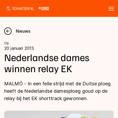
Tickets
Zoeken
Nieuws
Nieuws
Op
20 januari 2013
Kalender
Nederlandse dames
winnen relay EK
Disciplines
Marathon
Uitslagen
MALMÖ - In een felle strijd met de Duitse ploeg
Langebaan
heeft de Nederlandse damesploeg goud op de
Langebaan
relay bij het EK shorttrack gewonnen.
Shorttrack
Tijden & historie
Shorttrack
Inlineskaten
Ranglijsten Langebaan
Marathon
Kunstschaatsen