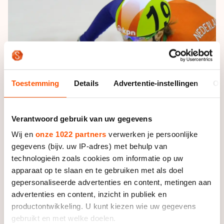
De weg op
Persoonlijke records & tijden
Inlineskaten
Schoonrijden
Inschrijven wedstrijden
Historie & statistiek
Schaatsfans
Kunstschaatsen
Natuurijs
Algemene Nederlandse Schaatstijd
Alles voor jou als schaatsfan
Deze zomer de weg op
Olympische Spelen
Evenementen
Waar kan ik schaatsen en skaten?
Toestemming
Details
Advertentie-instellingen
Ov
Olympische Spelen
Tickets
Medaille overzicht
Livestreams
Verantwoord gebruik van uw gegevens
Medaillespiegel
Word schaatsfan!
Wij en
onze 1022 partners
verwerken je persoonlijke
Olympische uitslagen
gegevens (bijv. uw IP-adres) met behulp van
Winacties
technologieën zoals cookies om informatie op uw
Van Jong tot Goud verhalen
apparaat op te slaan en te gebruiken met als doel
gepersonaliseerde advertenties en content, metingen aan
advertenties en content, inzicht in publiek en
productontwikkeling. U kunt kiezen wie uw gegevens
gebruikt en met welke doelen.
Het kwartet Lara van Ruijven, Yara en Sanne van