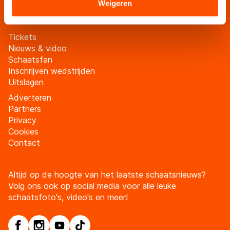
Meld je aan
Sommige partners kunnen gegevens doorgeven aan
Weigeren
landen buiten de EU, zoals de VS, waar mogelijk geen
adequaat beschermingsniveau geldt volgens de GDPR.
Tickets
Door op ‘Toestaan’ te klikken, stemt u in met deze
Nieuws & video
overdracht. Meer informatie vindt u in ons
cookiebeleid
.
Schaatsfan
Inschrijven wedstrijden
Uitslagen
Adverteren
Partners
Privacy
Cookies
Contact
Altijd op de hoogte van het laatste schaatsnieuws?
Volg ons ook op social media voor alle leuke
schaatsfoto's, video's en meer!