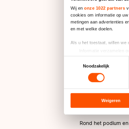
go."
Wij en
onze 1022 partners
v
cookies om informatie op uw 
metingen aan advertenties en
Ireen Wüst liet mete
en met welke doelen.
welkom thuis! Nu op 
Als u het toestaat, willen we
De oorspronkelijke p
Informatie verzamelen ov
werd even na 17.00 u
Uw apparaat identificere
Toestemmingsselectie
Lees meer over hoe uw perso
Noodzakelijk
NOC*NSF verwacht d
toestemming op elk moment wi
staan. De huldiging
We gebruiken cookies om cont
Het programma in As
analyseren. We delen informa
sporters per bus ov
analyse. Zij kunnen deze com
Weigeren
hun services. Sommige partn
Noord-Drenthe, zoal
adequaat beschermingsniveau
Meer informatie vindt u in o
Rond het podium en 