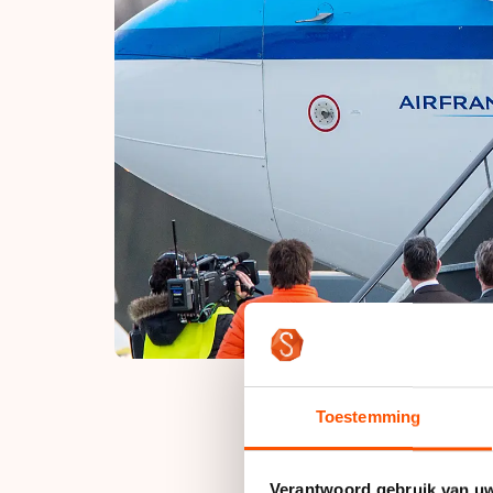
Toestemming
Schaatser Ronald Mul
Verantwoord gebruik van u
vertrekken. Ruim twe