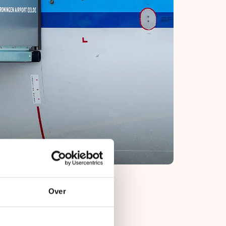
Over
het toestel ging
and op Eelde! Off we