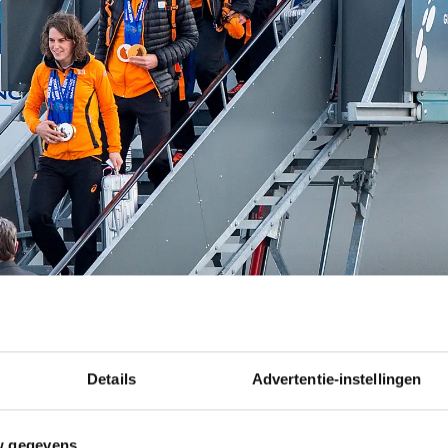
Details
Advertentie-instellingen
der twitterde rond 13.45 uur (Nederlandse tijd) dat 
w gegevens
e uur later schreef Jan Blokhuijsen op Twitter: "Gel