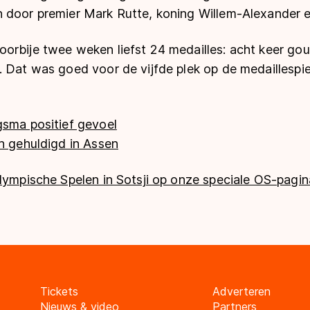
 door premier Mark Rutte, koning Willem-Alexander 
orbije twee weken liefst 24 medailles: acht keer goud
 Dat was goed voor de vijfde plek op de medaillespie
gsma positief gevoel
h gehuldigd in Assen
lympische Spelen in Sotsji op onze speciale OS-pagin
Tickets
Adverteren
Nieuws & video
Partners