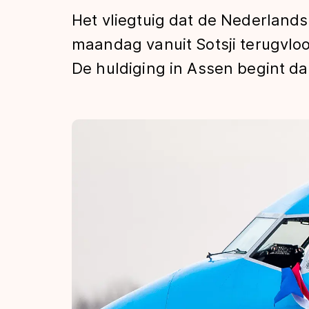
Tijden & historie
Het vliegtuig dat de Nederland
maandag vanuit Sotsji terugvloo
De huldiging in Assen begint da
De weg op
Schaatsfans
Olympische Spe