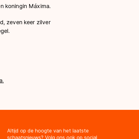
en koningin Máxima.
, zeven keer zilver
gel.
a.
Altijd op de hoogte van het laatste
schaatsnieuws? Volg ons ook op social