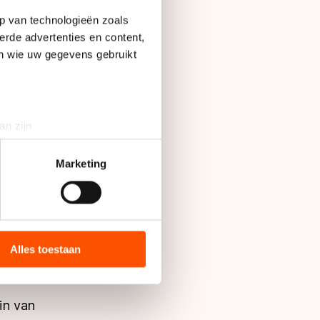
p van technologieën zoals
erde advertenties en content,
en wie uw gegevens gebruikt
 "Wauw! Wat een
de zou landen. Dat
an zijn
ld van Sotsji.
rinting)
t
detailgedeelte
in. U kunt uw
Marketing
Drentse hoofdstad
bieden en websiteverkeer te
igd. Wel zullen de
 media, advertenties en
or langs dorpen in
ie zij hebben verzameld via
Alles toestaan
s de VS, waar mogelijk geen
 in met deze overdracht.
in van