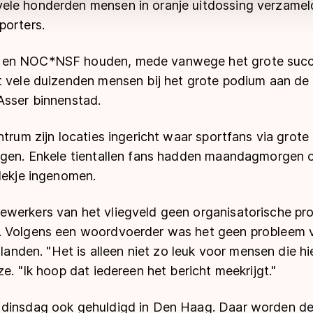
le honderden mensen in oranje uitdossing verzameld
porters.
en NOC*NSF houden, mede vanwege het grote succe
t vele duizenden mensen bij het grote podium aan de 
Asser binnenstad.
ntrum zijn locaties ingericht waar sportfans via gro
lgen. Enkele tientallen fans hadden maandagmorgen o
lekje ingenomen.
werkers van het vliegveld geen organisatorische p
. Volgens een woordvoerder was het geen probleem 
r landen. "Het is alleen niet zo leuk voor mensen die
ze. "Ik hoop dat iedereen het bericht meekrijgt."
 dinsdag ook gehuldigd in Den Haag. Daar worden d