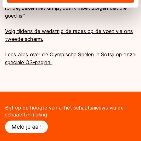
landen buiten de EU, zoals de VS, waar mogelijk geen
ronde, zeker met dit ijs, dus ik moet zorgen dat die
adequaat beschermingsniveau geldt volgens de GDPR.
goed is."
Door op ‘Toestaan’ te klikken, stemt u in met deze
overdracht. Meer informatie vindt u in ons
cookiebeleid
.
Volg tijdens de wedstrijd de races op de voet via ons
tweede scherm.
Lees alles over de Olympische Spelen in Sotsji op onze
speciale OS-pagina.
Blijf op de hoogte van al het schaatsnieuws via de
schaatsfanmailing
Meld je aan