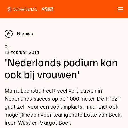
Tickets
Zoeken
Nieuws
Nieuws
Op
13 februari 2014
Kalender
'Nederlands podium kan
ook bij vrouwen'
Disciplines
Marathon
Uitslagen
Marrit Leenstra heeft veel vertrouwen in
Langebaan
Nederlands succes op de 1000 meter. De Friezin
Langebaan
gaat zelf voor een podiumplaats, maar ziet ook
Shorttrack
Tijden & historie
mogelijkheden voor teamgenote Lotte van Beek,
Shorttrack
Inlineskaten
Ireen Wüst en Margot Boer.
Ranglijsten Langebaan
Marathon
Kunstschaatsen