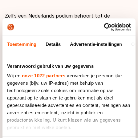
Zelfs een Nederlands podium behoort tot de
mogelijkheden volgens Leenstra. "Als die mannen dat
kunnen, kunnen wij dat ook denk ik", verwijst Leenstra
naar de overmacht van Nederland bij de 500 en de
Toestemming
Details
Advertentie-instellingen
Ov
5000 meter bij de mannen.
"Ik denk dat alle Nederlanders gevaarlijk zijn. Van Beek
Verantwoord gebruik van uw gegevens
heeft op de 500 meter laten zien dat ze heel goed
Wij en
onze 1022 partners
verwerken je persoonlijke
rijdt. Wüst weet wat het is om op het juiste moment
gegevens (bijv. uw IP-adres) met behulp van
goed te zijn en Boer kan heel harde rondjes rijden."
technologieën zoals cookies om informatie op uw
apparaat op te slaan en te gebruiken met als doel
Leenstra gaat zelf ook voor eremetaal bij haar
gepersonaliseerde advertenties en content, metingen aan
olympische debuut. "Het doel is gewoon een medaille,
advertenties en content, inzicht in publiek en
maar ik weet dat het heel moeilijk is. Zelfs een heel
productontwikkeling. U kunt kiezen wie uw gegevens
goede race hoeft nog geen podium te betekenen."
gebruikt en met welke doelen.
"Het is ook niet zo dat ik meteen ontevreden ben als