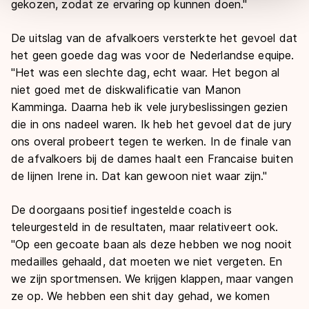
gekozen, zodat ze ervaring op kunnen doen."
overdracht. Meer informatie vindt u in ons
cookiebeleid
.
De uitslag van de afvalkoers versterkte het gevoel dat
het geen goede dag was voor de Nederlandse equipe.
"Het was een slechte dag, echt waar. Het begon al
niet goed met de diskwalificatie van Manon
Kamminga. Daarna heb ik vele jurybeslissingen gezien
die in ons nadeel waren. Ik heb het gevoel dat de jury
ons overal probeert tegen te werken. In de finale van
de afvalkoers bij de dames haalt een Francaise buiten
de lijnen Irene in. Dat kan gewoon niet waar zijn."
De doorgaans positief ingestelde coach is
teleurgesteld in de resultaten, maar relativeert ook.
"Op een gecoate baan als deze hebben we nog nooit
medailles gehaald, dat moeten we niet vergeten. En
we zijn sportmensen. We krijgen klappen, maar vangen
ze op. We hebben een
shit day
gehad, we komen