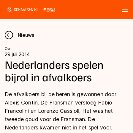
Tickets
Zoeken
Nieuws
Nieuws
Op
29 juli 2014
Kalender
Nederlanders spelen
bijrol in afvalkoers
Disciplines
Marathon
Uitslagen
De afvalkoers bij de heren is gewonnen door
Langebaan
Alexis Contin. De Fransman versloeg Fabio
Langebaan
Francolini en Lorenzo Cassioli. Het was het
Shorttrack
Tijden & historie
tweede goud voor de Fransman. De
Shorttrack
Inlineskaten
Nederlanders kwamen niet in het spel voor.
Ranglijsten Langebaan
Marathon
Kunstschaatsen