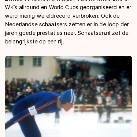
De weg op
Persoonlijke records & tijden
WK’s allround en World Cups georganiseerd en er
Inlineskaten
Schoonrijden
Inschrijven wedstrijden
werd menig wereldrecord verbroken. Ook de
Historie & statistiek
Schaatsfans
Kunstschaatsen
Natuurijs
Nederlandse schaatsers zetten er in de loop der
Algemene Nederlandse Schaatstijd
jaren goede prestaties neer. Schaatsen.nl zet de
Alles voor jou als schaatsfan
Deze zomer de weg op
Olympische Spelen
belangrijkste op een rij.
Evenementen
Waar kan ik schaatsen en skaten?
Olympische Spelen
Tickets
Medaille overzicht
Livestreams
Medaillespiegel
Word schaatsfan!
Olympische uitslagen
Winacties
Van Jong tot Goud verhalen