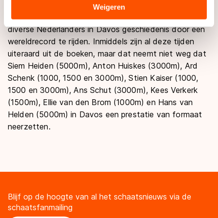
Sommige partners kunnen gegevens doorgeven aan
Weigeren
Behalve door middel van eindklasseringen schreven
landen buiten de EU, zoals de VS, waar mogelijk geen
diverse Nederlanders in Davos geschiedenis door een
adequaat beschermingsniveau geldt volgens de GDPR.
wereldrecord te rijden. Inmiddels zijn al deze tijden
Door op ‘Toestaan’ te klikken, stemt u in met deze
overdracht. Meer informatie vindt u in ons
cookiebeleid
.
uiteraard uit de boeken, maar dat neemt niet weg dat
Siem Heiden (5000m), Anton Huiskes (3000m), Ard
Schenk (1000, 1500 en 3000m), Stien Kaiser (1000,
1500 en 3000m), Ans Schut (3000m), Kees Verkerk
(1500m), Ellie van den Brom (1000m) en Hans van
Helden (5000m) in Davos een prestatie van formaat
neerzetten.
Blijf op de hoogte van al het schaatsnieuws via de
schaatsfanmailing