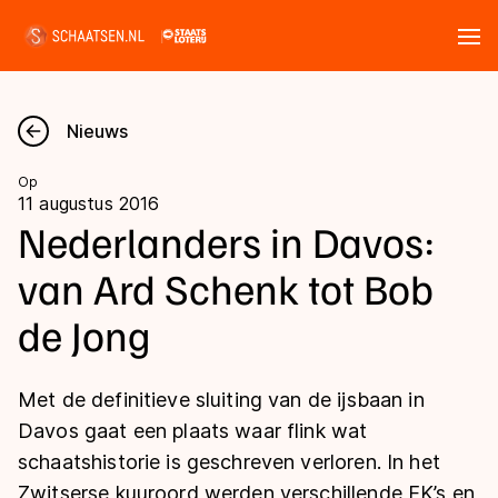
Tickets
Zoeken
Nieuws
Nieuws
Op
11 augustus 2016
Kalender
Nederlanders in Davos:
van Ard Schenk tot Bob
Disciplines
de Jong
Marathon
Uitslagen
Langebaan
Met de definitieve sluiting van de ijsbaan in
Langebaan
Shorttrack
Tijden & historie
Davos gaat een plaats waar flink wat
Shorttrack
Inlineskaten
schaatshistorie is geschreven verloren. In het
Ranglijsten Langebaan
Marathon
Zwitserse kuuroord werden verschillende EK’s en
Kunstschaatsen