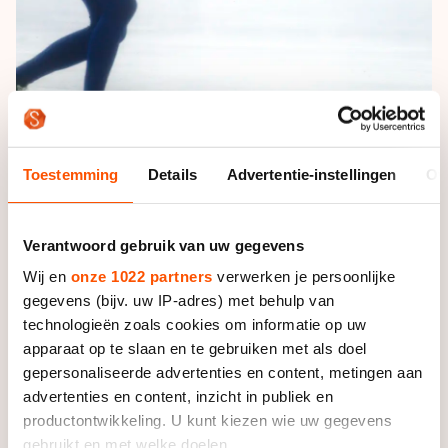
Foto: Cor Mooij
Toestemming
Details
Advertentie-instellingen
Ov
Voor het eerste Nederlandse succes in Davos moeten
Verantwoord gebruik van uw gegevens
we terug naar het einde van de negentiende eeuw. In
Wij en
onze 1022 partners
verwerken je persoonlijke
1899 eindigde Jan Greve als derde bij het EK Allround.
gegevens (bijv. uw IP-adres) met behulp van
Coen de Koning (tweede in 1904 en derde in 1906),
technologieën zoals cookies om informatie op uw
Arend Bouma (derde in 1904) en Jan Bols (derde in
apparaat op te slaan en te gebruiken met als doel
1972) behaalden eveneens podiumplaatsen, maar pas
gepersonaliseerde advertenties en content, metingen aan
in het laatste continentale titeltoernooi dat op de
advertenties en content, inzicht in publiek en
baan verreden werd – in 1972 - bezorgde Ard Schenk
productontwikkeling. U kunt kiezen wie uw gegevens
Nederland de eerste zege.
gebruikt en met welke doelen.