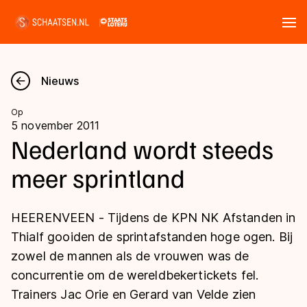
Tickets
Zoeken
Nieuws
Nieuws
Op
5 november 2011
Kalender
Nederland wordt steeds
meer sprintland
Disciplines
Marathon
Uitslagen
HEERENVEEN - Tijdens de KPN NK Afstanden in
Langebaan
Thialf gooiden de sprintafstanden hoge ogen. Bij
Langebaan
zowel de mannen als de vrouwen was de
Shorttrack
Tijden & historie
concurrentie om de wereldbekertickets fel.
Shorttrack
Inlineskaten
Trainers Jac Orie en Gerard van Velde zien
Ranglijsten Langebaan
Marathon
Kunstschaatsen