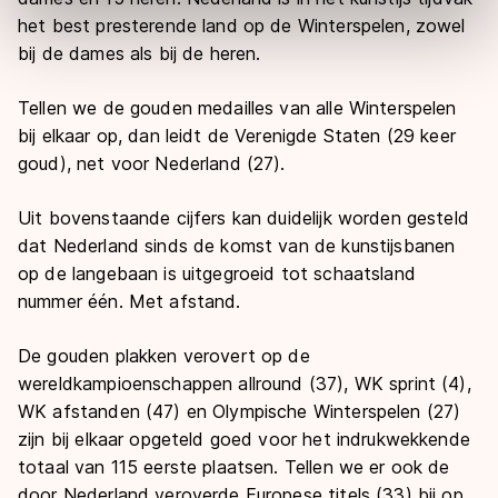
adequaat beschermingsniveau geldt volgens de GDPR.
het best presterende land op de Winterspelen, zowel
Door op ‘Toestaan’ te klikken, stemt u in met deze
bij de dames als bij de heren.
overdracht. Meer informatie vindt u in ons
cookiebeleid
.
Tellen we de gouden medailles van alle Winterspelen
bij elkaar op, dan leidt de Verenigde Staten (29 keer
goud), net voor Nederland (27).
Uit bovenstaande cijfers kan duidelijk worden gesteld
dat Nederland sinds de komst van de kunstijsbanen
op de langebaan is uitgegroeid tot schaatsland
nummer één. Met afstand.
De gouden plakken verovert op de
wereldkampioenschappen allround (37), WK sprint (4),
WK afstanden (47) en Olympische Winterspelen (27)
zijn bij elkaar opgeteld goed voor het indrukwekkende
totaal van 115 eerste plaatsen. Tellen we er ook de
door Nederland veroverde Europese titels (33) bij op,