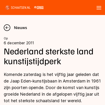
Tickets
Zoeken
Nieuws
Nieuws
Op
6 december 2011
Kalender
Nederland sterkste land
kunstijstijdperk
Disciplines
Marathon
Uitslagen
Komende zaterdag is het vijftig jaar geleden dat
Langebaan
de Jaap Eden-kunstijsbaan in Amsterdam in 1961
Langebaan
zijn poorten opende. Door de komst van kunstijs
Shorttrack
Tijden & historie
groeide Nederland in de afgelopen vijftig jaar uit
Shorttrack
Inlineskaten
tot het sterkste schaatsland ter wereld.
Ranglijsten Langebaan
Marathon
Kunstschaatsen