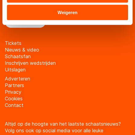
Blijf op de hoogte van al het schaatsnieuws via de
verstrekt of die zij hebben verzameld via hun services.
schaatsfanmailing
Sommige partners kunnen gegevens doorgeven aan
Weigeren
landen buiten de EU, zoals de VS, waar mogelijk geen
Meld je aan
adequaat beschermingsniveau geldt volgens de GDPR.
Door op ‘Toestaan’ te klikken, stemt u in met deze
overdracht. Meer informatie vindt u in ons
cookiebeleid
.
Tickets
Nieuws & video
Schaatsfan
Inschrijven wedstrijden
Uitslagen
Adverteren
Partners
Privacy
Cookies
Contact
Altijd op de hoogte van het laatste schaatsnieuws?
Volg ons ook op social media voor alle leuke