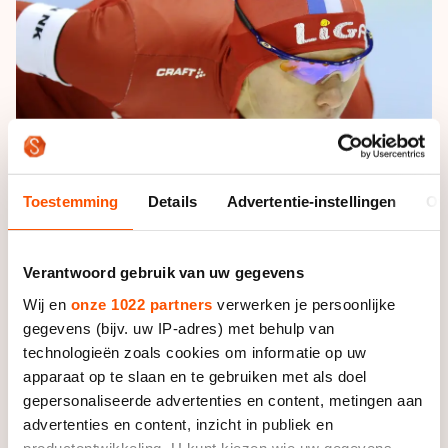
De weg op
Persoonlijke records & tijden
Inlineskaten
Schoonrijden
Inschrijven wedstrijden
Historie & statistiek
Schaatsfans
Kunstschaatsen
Natuurijs
Algemene Nederlandse Schaatstijd
Alles voor jou als schaatsfan
Deze zomer de weg op
Olympische Spelen
Evenementen
Waar kan ik schaatsen en skaten?
Olympische Spelen
Tickets
Toestemming
Details
Advertentie-instellingen
Ov
Medaille overzicht
Livestreams
Medaillespiegel
Word schaatsfan!
Verantwoord gebruik van uw gegevens
Olympische uitslagen
Winacties
Wij en
onze 1022 partners
verwerken je persoonlijke
Van Jong tot Goud verhalen
gegevens (bijv. uw IP-adres) met behulp van
technologieën zoals cookies om informatie op uw
apparaat op te slaan en te gebruiken met als doel
gepersonaliseerde advertenties en content, metingen aan
Nauta hield onder andere Elma de Vries achter zich.
advertenties en content, inzicht in publiek en
Dat deed ze in een nieuw baanrecord van 4.15,88.
productontwikkeling. U kunt kiezen wie uw gegevens