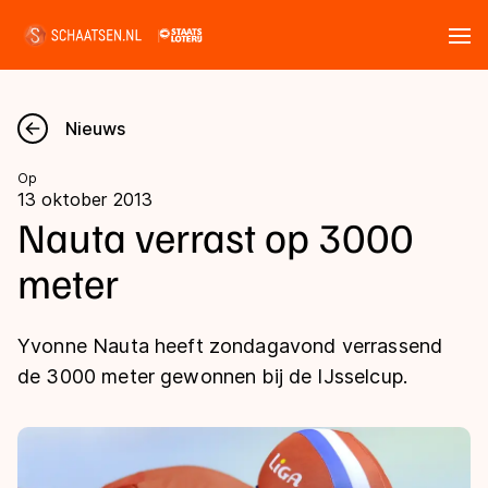
Tickets
Zoeken
Nieuws
Nieuws
Op
13 oktober 2013
Kalender
Nauta verrast op 3000
meter
Disciplines
Marathon
Uitslagen
Yvonne Nauta heeft zondagavond verrassend
Langebaan
de 3000 meter gewonnen bij de IJsselcup.
Langebaan
Shorttrack
Tijden & historie
Shorttrack
Inlineskaten
Ranglijsten Langebaan
Marathon
Kunstschaatsen