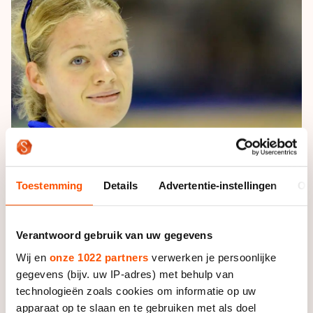
De weg op
Persoonlijke records & tijden
Inlineskaten
Schoonrijden
Inschrijven wedstrijden
Historie & statistiek
Schaatsfans
Kunstschaatsen
Natuurijs
Algemene Nederlandse Schaatstijd
Alles voor jou als schaatsfan
Deze zomer de weg op
Olympische Spelen
Evenementen
Waar kan ik schaatsen en skaten?
Olympische Spelen
Tickets
Medaille overzicht
Livestreams
Medaillespiegel
Word schaatsfan!
Toestemming
Details
Advertentie-instellingen
Ov
Olympische uitslagen
Winacties
Van Jong tot Goud verhalen
Verantwoord gebruik van uw gegevens
Wij en
onze 1022 partners
verwerken je persoonlijke
Foto: Sander Chamid
gegevens (bijv. uw IP-adres) met behulp van
technologieën zoals cookies om informatie op uw
apparaat op te slaan en te gebruiken met als doel
De rijdster van Team Continu vervangt Carlijn