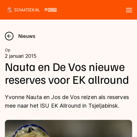
Tickets
Zoeken
Nieuws
Nieuws
Op
2 januari 2015
Kalender
Nauta en De Vos nieuwe
reserves voor EK allround
Disciplines
Marathon
Uitslagen
Yvonne Nauta en Jos de Vos reizen als reserves
Langebaan
mee naar het ISU EK Allround in Tsjeljabinsk.
Langebaan
Shorttrack
Tijden & historie
Shorttrack
Inlineskaten
Ranglijsten Langebaan
Marathon
Kunstschaatsen