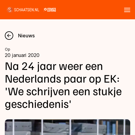
Tickets
Zoeken
Nieuws
Nieuws
Op
20 januari 2020
Kalender
Na 24 jaar weer een
Nederlands paar op EK:
Disciplines
'We schrijven een stukje
Marathon
Uitslagen
geschiedenis'
Langebaan
Langebaan
Shorttrack
Tijden & historie
Shorttrack
Inlineskaten
Ranglijsten Langebaan
Marathon
Kunstschaatsen