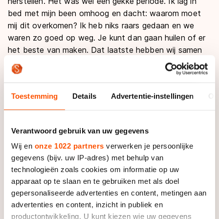
herstellen. Het was wel een gekke periode. Ik lag in
bed met mijn been omhoog en dacht: waarom moet
mij dit overkomen? Ik heb niks raars gedaan en we
waren zo goed op weg. Je kunt dan gaan huilen of er
het beste van maken. Dat laatste hebben wij samen
gedaan. Met een blessure kun je ook niet alles doen: ik
heb fysiotherapie en er is een aangepast
trainingsschema gemaakt."
Toestemming
Details
Advertentie-instellingen
Ov
Op de Golden Spin in Zagreb moesten Danilova en
Tsiba dus beide technische scores voor het EK nog
Verantwoord gebruik van uw gegevens
zien te halen. In de zogeheten kiss & cry werden na
Wij en
onze 1022 partners
verwerken je persoonlijke
de küren echter alleen de totaalscores getoond en
gegevens (bijv. uw IP-adres) met behulp van
wisten ze nog niet of het genoeg was voor plaatsing.
technologieën zoals cookies om informatie op uw
Pas bij het zien van de uitgebreide jurybeoordelingen
apparaat op te slaan en te gebruiken met als doel
kwam de grote opluchting en blijdschap. "We hebben
gepersonaliseerde advertenties en content, metingen aan
er voor gevochten en alles voor gedaan. Het is fijn
advertenties en content, inzicht in publiek en
dat alle investeringen zich nu uitbetalen en in onze
productontwikkeling. U kunt kiezen wie uw gegevens