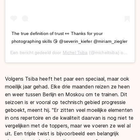
The true definition of trust 👀 Thanks for your
photographing skills 😘 @severin_kiefer @miriam_ziegler
Een bericht gedeeld door
Michel Tsiba
(@micheltsiba) op
2 Aug
Volgens Tsiba heeft het paar een speciaal, maar ook
moeilijk jaar gehad. Elke drie maanden reizen ze heen
en weer tussen Berlijn en Moskou om te trainen. Dit
seizoen is er vooral op technisch gebied progressie
geboekt, meent hij. "Er zitten veel moeilijke elementen
in ons repertoire en de kwaliteit daarvan is nog niet te
vergelijken met de toppers, maar we voeren ze wel al
uit. Een triple twist is bijvoorbeeld een belangrijk