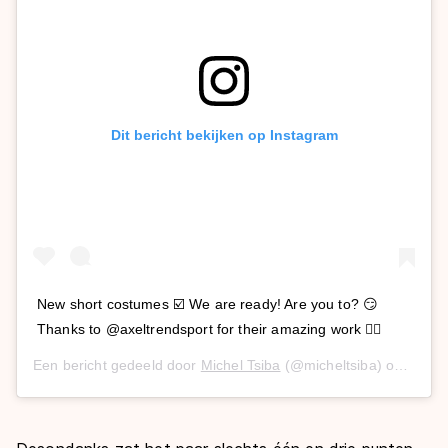
Dit bericht bekijken op Instagram
New short costumes ☑️ We are ready! Are you to? 😏
Thanks to @axeltrendsport for their amazing work ✌🏼
Een bericht gedeeld door
Michel Tsiba
(@micheltsiba) op
26 Se