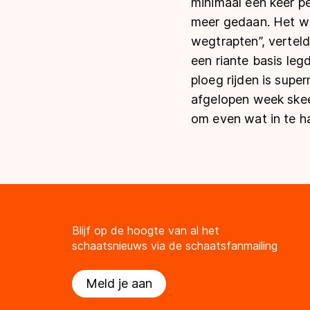
minimaal een keer p
meer gedaan. Het wa
wegtrapten”, verteld
een riante basis leg
ploeg rijden is supe
afgelopen week skee
om even wat in te h
Blijf op de hoogte van al het
schaatsnieuws via de schaatsfanmailing
Meld je aan