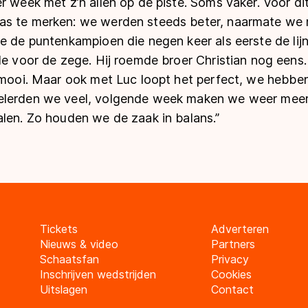
er week met z’n allen op de piste. Soms vaker. Voor 
s te merken: we werden steeds beter, naarmate we 
e de puntenkampioen die negen keer als eerste de lij
de voor de zege. Hij roemde broer Christian nog eens
rmooi. Maar ook met Luc loopt het perfect, we hebben 
lerden we veel, volgende week maken we weer meer u
alen. Zo houden we de zaak in balans.”
Tickets
Adverteren
Nieuws & video
Partners
Schaatsfan
Privacy
Inschrijven wedstrijden
Cookies
Uitslagen
Contact