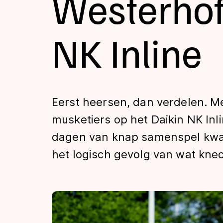
Westerhof
Tijden & historie
NK Inline
De weg op
Schaatsfans
Eerst heersen, dan verdelen. M
musketiers op het Daikin NK Inli
Olympische Spe
dagen van knap samenspel kwame
het logisch gevolg van wat kn