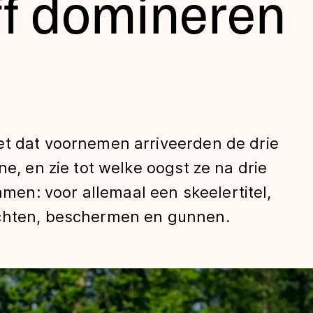
f domineren
et dat voornemen arriveerden de drie
ne, en zie tot welke oogst ze na drie
len
n: voor allemaal een skeelertitel,
echten, beschermen en gunnen.