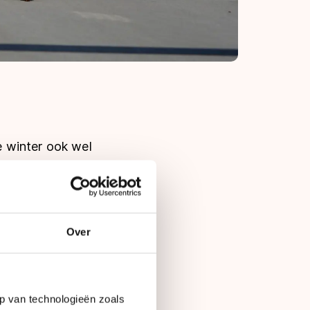
 winter ook wel
e skeelerbaan SV
enkoers baan) ook
erieus werk had
hangen. Ronald
Over
t de drie samen
 merkte Ronald
 precies zoals we
p van technologieën zoals