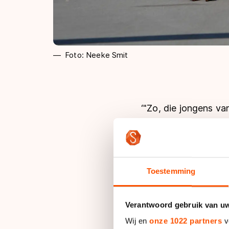
Foto: Neeke Smit
‘"Zo, die jongens v
staan." Het was zoma
Rotterdam, toen na 
nummer drie van de 
gemaakt van de tomb
Toestemming
Haasjes mocht op de 
hadden bedacht. Het 
Verantwoord gebruik van u
terecht op: “Je moet
Wij en
onze 1022 partners
v
wilden.”