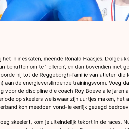
j het inlineskaten, meende Ronald Haasjes. Dolgelukkig
 benutten om te ‘rolleren’, en dan bovendien met ge
orde hij tot de Reggeborgh-familie van atleten die l
n) aan de energieverslindende trainingsvorm. Voeg daa
ng voor de discipline die coach Roy Boeve alle jaren a
eriode op skeelers weliswaar zijn uurtjes maken, het 
verband kon meedoen vond-ie eerlijk gezegd bedroev
oeg skeelert, kom je uiteindelijk tekort in de races. N