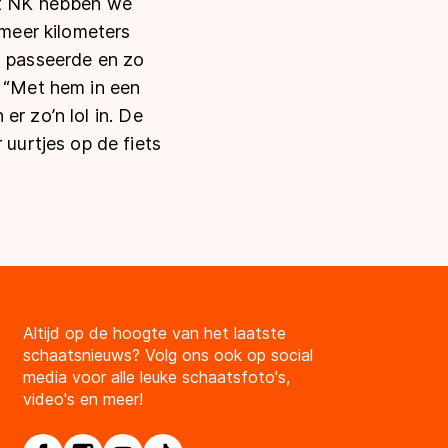
dit NK hebben we
meer kilometers
n passeerde en zo
. “Met hem in een
er zo’n lol in. De
urtjes op de fiets
Altijd op de hoogte van het laatste
schaatsnieuws? Volg ons ook op social
media voor alle leuke schaatsfoto's,
video's en meer!