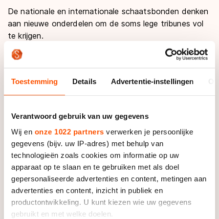
De nationale en internationale schaatsbonden denken
aan nieuwe onderdelen om de soms lege tribunes vol
te krijgen.
"Ik vind schaatsen op deze manier juist heel erg mooi.
We moeten niet te veel veranderen. Ik heb weinig
Toestemming
Details
Advertentie-instellingen
Ov
mensen gehoord die de 500 en 1000 meter niet
ontzettend spectaculair hebben gevonden. In het
sprinten zit genoeg spektakel", aldus Ronald Mulder.
Verantwoord gebruik van uw gegevens
Wij en
onze 1022 partners
verwerken je persoonlijke
Zijn broer Michel bevalt het schaatsen in de huidige
gegevens (bijv. uw IP-adres) met behulp van
vorm ook nog uitstekend, al heeft hij drie jaar na zijn
technologieën zoals cookies om informatie op uw
entree in de internationale schaatswereld bijna alle
apparaat op te slaan en te gebruiken met als doel
titels die er te winnen zijn al binnen. Alleen de
gepersonaliseerde advertenties en content, metingen aan
wereldtitel op een afstand ontbreekt nog op het
advertenties en content, inzicht in publiek en
palmares van de tweevoudig wereldkampioen sprint.
productontwikkeling. U kunt kiezen wie uw gegevens
gebruikt en met welke doelen.
"En er is nog een 1000 meter waarop ik nu derde was.