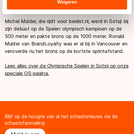
Sommige partners kunnen gegevens doorgeven aan
Weigeren
thuishoort."
landen buiten de EU, zoals de VS, waar mogelijk geen
adequaat beschermingsniveau geldt volgens de GDPR.
Michel Mulder, die rijdt voor beslist.nl, werd in Sotsji bij
Door op ‘Toestaan’ te klikken, stemt u in met deze
zijn debuut op de Spelen olympisch kampioen op de
overdracht. Meer informatie vindt u in ons
cookiebeleid
.
500 meter en pakte brons op de 1000 meter. Ronald
Mulder van BrandLoyalty was er al bij in Vancouver en
veroverde nu het brons op de kortste sprintafstand.
Lees alles over de Olympische Spelen in Sotsji op onze
speciale OS-pagina.
Blijf op de hoogte van al het schaatsnieuws via de
schaatsfanmailing