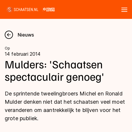
Tickets
Zoeken
Nieuws
Nieuws
Op
14 februari 2014
Kalender
Mulders: 'Schaatsen
spectaculair genoeg'
Disciplines
Marathon
Uitslagen
De sprintende tweelingbroers Michel en Ronald
Langebaan
Mulder denken niet dat het schaatsen veel moet
Langebaan
veranderen om aantrekkelijk te blijven voor het
Shorttrack
Tijden & historie
grote publiek.
Shorttrack
Inlineskaten
Ranglijsten Langebaan
Marathon
Kunstschaatsen