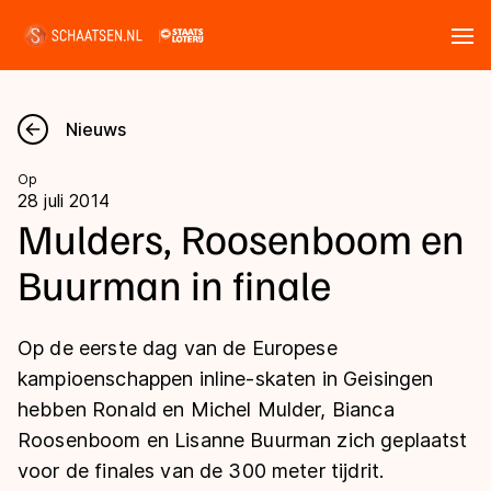
Tickets
Zoeken
Nieuws
Nieuws
Op
28 juli 2014
Kalender
Mulders, Roosenboom en
Buurman in finale
Disciplines
Marathon
Uitslagen
Op de eerste dag van de Europese
Langebaan
kampioenschappen inline-skaten in Geisingen
Langebaan
hebben Ronald en Michel Mulder, Bianca
Shorttrack
Tijden & historie
Roosenboom en Lisanne Buurman zich geplaatst
Shorttrack
Inlineskaten
voor de finales van de 300 meter tijdrit.
Ranglijsten Langebaan
Marathon
Kunstschaatsen