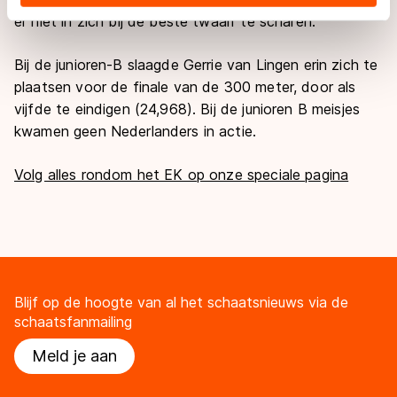
landen buiten de EU, zoals de VS, waar mogelijk geen
er niet in zich bij de beste twaalf te scharen.
adequaat beschermingsniveau geldt volgens de GDPR.
Door op ‘Toestaan’ te klikken, stemt u in met deze
Bij de junioren-B slaagde Gerrie van Lingen erin zich te
overdracht. Meer informatie vindt u in ons
cookiebeleid
.
plaatsen voor de finale van de 300 meter, door als
vijfde te eindigen (24,968). Bij de junioren B meisjes
kwamen geen Nederlanders in actie.
Volg alles rondom het EK op onze speciale pagina
Blijf op de hoogte van al het schaatsnieuws via de
schaatsfanmailing
Meld je aan