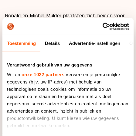
Ronald en Michel Mulder plaatsten zich beiden voor
de finales van de 300 meter, al was de kwalificatie
van Ronald Mulder overtuigender dan die van Michel.
Hij werd derde met een tijd van 23,865 seconden.
Toestemming
Details
Advertentie-instellingen
Ov
Michel Mulder ging door het oog van de naald. Hij
werd elfde in 24,277 seconden. De beste twaalf rijden
de finale.
Verantwoord gebruik van uw gegevens
Wij en
onze 1022 partners
verwerken je persoonlijke
De Spanjaard Ioseba Fernandez klokte de snelste
gegevens (bijv. uw IP-adres) met behulp van
kwalificatie bij de senioren, met 23,680 seconden.
technologieën zoals cookies om informatie op uw
apparaat op te slaan en te gebruiken met als doel
Bianca Roosenboom en Lisanne Buurman zien we ook
gepersonaliseerde advertenties en content, metingen aan
terug in de finale. Zij werden respectievelijk achtste
advertenties en content, inzicht in publiek en
(26,945 seconden) en negende (27,378 seconden).
productontwikkeling. U kunt kiezen wie uw gegevens
Meervoudig wereldkampioen sprint Erika Zanetti
gebruikt en met welke doelen.
plaatste zich als beste in 25,839 seconden.