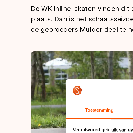
Tijden & historie
De WK inline-skaten vinden dit 
plaats. Dan is het schaatsseiz
de gebroeders Mulder deel te n
De weg op
Schaatsfans
Olympische Spe
Toestemming
Verantwoord gebruik van u