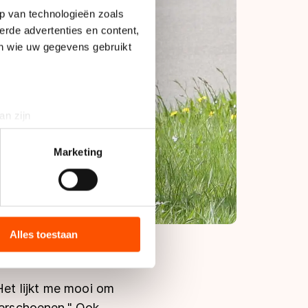
p van technologieën zoals
erde advertenties en content,
en wie uw gegevens gebruikt
an zijn
rinting)
t
detailgedeelte
in. U kunt uw
Marketing
bieden en websiteverkeer te
 media, advertenties en
ie zij hebben verzameld via
Alles toestaan
s de VS, waar mogelijk geen
 in met deze overdracht.
Het lijkt me mooi om
nderschoenen." Ook