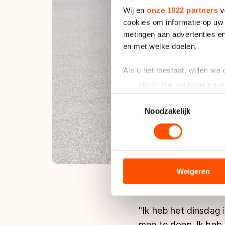
Wij en
onze 1022 partners
v
cookies om informatie op uw 
metingen aan advertenties en
en met welke doelen.
Als u het toestaat, willen we
Informatie verzamelen ov
Uw apparaat identificere
Toestemmingsselectie
Lees meer over hoe uw perso
Noodzakelijk
toestemming op elk moment wi
We gebruiken cookies om cont
analyseren. We delen informa
analyse. Zij kunnen deze com
Weigeren
hun services. Sommige partn
adequaat beschermingsniveau
Meer informatie vindt u in o
"Ik heb het dinsdag 
mee te doen. Ik heb 