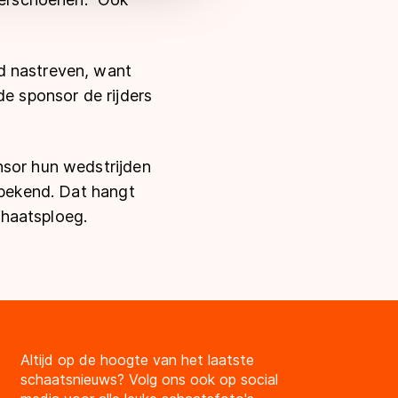
d nastreven, want
e sponsor de rijders
nsor hun wedstrijden
nbekend. Dat hangt
chaatsploeg.
Altijd op de hoogte van het laatste
schaatsnieuws? Volg ons ook op social