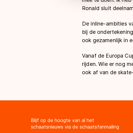
Ronald sluit deelnam
De inline-ambities 
bij de ondertekening
ook gezamenlijk in ee
Vanaf de Europa Cup
rijden. Wie er nog m
ook af van de skate
Blijf op de hoogte van al het
schaatsnieuws via de schaatsfanmailing