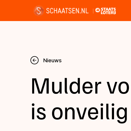
Nieuws
Nieuws
Mulder vo
Kalender
Disciplines
is onveilig
Uitslagen