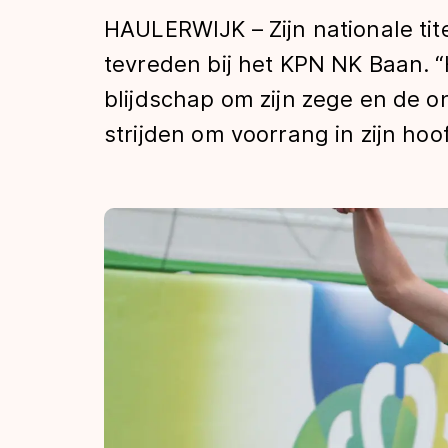
Tijden & historie
HAULERWIJK – Zijn nationale titel
tevreden bij het KPN NK Baan. “He
blijdschap om zijn zege en de o
De weg op
strijden om voorrang in zijn hoo
Schaatsfans
Olympische Spe