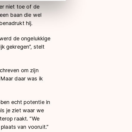
 in met deze overdracht.
r niet toe of de
 een baan die wel
benadrukt hij.
werd de ongelukkige
k gekregen”, stelt
chreven om zijn
“Maar daar was ik
bben echt potentie in
als je ziet waar we
terop raakt. “We
plaats van vooruit.”