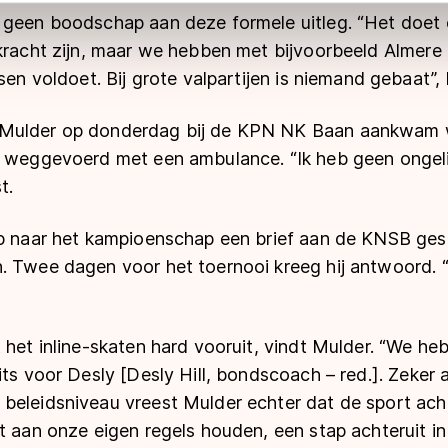
 geldt volgens de GDPR. Door op ‘Toestaan’ te klikken, stemt u
 geen boodschap aan deze formele uitleg. “Het doet e
ns
cookiebeleid
.
 kracht zijn, maar we hebben met bijvoorbeeld Almere
sen voldoet. Bij grote valpartijen is niemand gebaat”, 
Mulder op donderdag bij de KPN NK Baan aankwam 
t weggevoerd met een ambulance. “Ik heb geen ongelij
t.
op naar het kampioenschap een brief aan de KNSB ges
. Twee dagen voor het toernooi kreeg hij antwoord. 
 het inline-skaten hard vooruit, vindt Mulder. “We he
its voor Desly [Desly Hill, bondscoach – red.]. Zeker 
beleidsniveau vreest Mulder echter dat de sport ach
t aan onze eigen regels houden, een stap achteruit in 