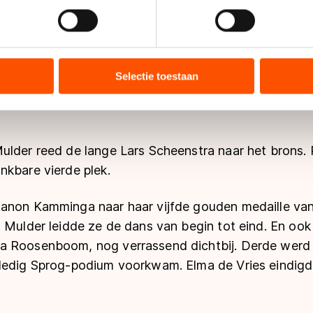
jzigen of intrekken in de Cookieverklaring.
 de 1000 meter, de punten- en de afvalkoers sterk o
 niet voorbij die van Mulder te drukken.
ent en advertenties te personaliseren, socialmediafuncties te 
tie over uw gebruik van onze site met onze partners voor social
 Mulder met zijn schoen de boarding langs de baan in
bineren met andere gegevens die u aan hen heeft verstrekt of d
Selectie toestaan
ers kunnen gegevens doorgeven aan landen buiten de EU, zoal
nl-rijder stond echter snel weer op de been en liet we
 geldt volgens de GDPR. Door op ‘Toestaan’ te klikken, stemt u
ns
cookiebeleid
.
ulder reed de lange Lars Scheenstra naar het brons. 
nkbare vierde plek.
anon Kamminga naar haar vijfde gouden medaille van
 Mulder leidde ze de dans van begin tot eind. En ook
a Roosenboom, nog verrassend dichtbij. Derde werd
ledig Sprog-podium voorkwam. Elma de Vries eindigd