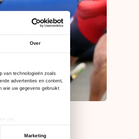
Over
p van technologieën zoals
erde advertenties en content,
en wie uw gegevens gebruikt
an zijn
rinting)
 terwijl Horsten
t
detailgedeelte
in. U kunt uw
Marketing
atste rechte eind