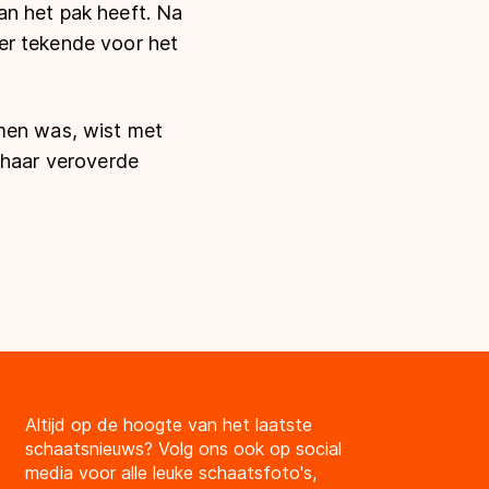
an het pak heeft. Na
er tekende voor het
omen was, wist met
 haar veroverde
Altijd op de hoogte van het laatste
schaatsnieuws? Volg ons ook op social
media voor alle leuke schaatsfoto's,