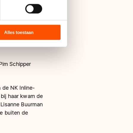
pzetten, maar hij
bieden en websiteverkeer te
 media, advertenties en
 Nijeveen en kwam
ie zij hebben verzameld via
Alles toestaan
s de VS, waar mogelijk geen
ten weinig schade te
 in met deze overdracht.
Pim Schipper
 de NK Inline-
 bij haar kwam de
 Lisanne Buurman
e buiten de