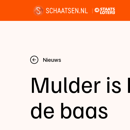
Nieuws
Nieuws
Mulder is 
Kalender
Disciplines
de baas
Uitslagen