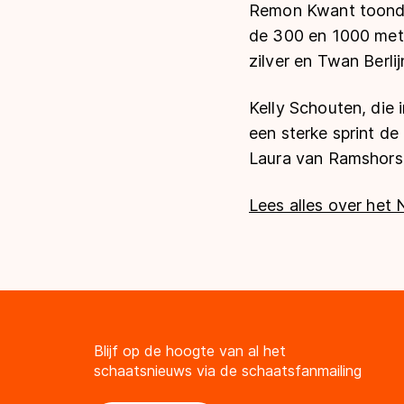
Remon Kwant toonde 
de 300 en 1000 mete
zilver en Twan Berli
Kelly Schouten, die
een sterke sprint de
Laura van Ramshorst
Lees alles over het
Blijf op de hoogte van al het
schaatsnieuws via de schaatsfanmailing