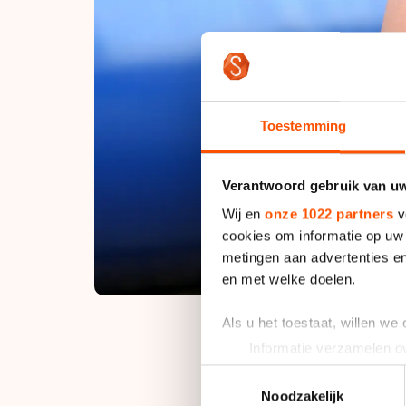
Toestemming
Verantwoord gebruik van u
Wij en
onze 1022 partners
v
cookies om informatie op uw 
metingen aan advertenties en
en met welke doelen.
Als u het toestaat, willen we
Informatie verzamelen ov
Uw apparaat identificere
Toestemmingsselectie
Direct na de start n
Lees meer over hoe uw perso
Noodzakelijk
vanuit zijn rug telk