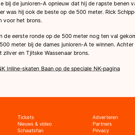
bij de junioren-A opnieuw dat hij de rapste benen v
r was hij ook de beste op de 500 meter. Rick Schipp
jn voor het brons.
 in de eerste ronde op de 500 meter nog ten val gek
 500 meter bij de dames junioren-A te winnen. Achter
 zilver en Tjitske Wassenaar brons.
 NK Inline-skaten Baan op de speciale NK-pagina
Tickets
Adverteren
Nieuws & video
Partners
Schaatsfan
Privacy