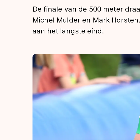
Tijden & historie
De finale van de 500 meter draa
Michel Mulder en Mark Horsten.
aan het langste eind.
De weg op
Schaatsfans
Olympische Spe