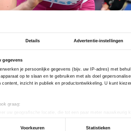
Details
Advertentie-instellingen
w gegevens
erwerken je persoonlijke gegevens (bijv. uw IP-adres) met behul
apparaat op te slaan en te gebruiken met als doel gepersonalise
 content, inzicht in publiek en productontwikkeling. U kunt kiez
 ook graag:
er uw geografische locatie, die tot een paar meter nauwkeurig k
n door het actief te scannen op specifieke eigenschappen (fingerp
am Mulder de kop en verdedigde die positie met verve
onlijke gegevens worden verwerkt en stel uw voorkeuren in he
Voorkeuren
Statistieken
ens opnieuw probeerde het gaatje te vinden. Op het la