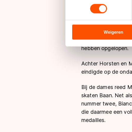
toestemming op elk moment wi
kwam de winnaar van
wist net zijn skeeler
We gebruiken cookies om cont
analyseren. We delen informa
Na de finish raakte
analyse. Zij kunnen deze com
Weigeren
hun services. Sommige partn
ten val. De beslist.
adequaat beschermingsniveau
hebben opgelopen.
Meer informatie vindt u in o
Achter Horsten en M
eindigde op de onda
Bij de dames reed M
skaten Baan. Net als
nummer twee, Bianc
die daarmee een vol
medailles.