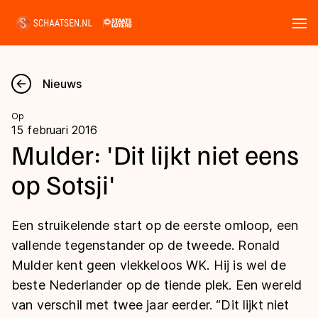
Tickets
Zoeken
Nieuws
Nieuws
Op
15 februari 2016
Kalender
Mulder: 'Dit lijkt niet eens
op Sotsji'
Disciplines
Marathon
Uitslagen
Een struikelende start op de eerste omloop, een
Langebaan
vallende tegenstander op de tweede. Ronald
Langebaan
Mulder kent geen vlekkeloos WK. Hij is wel de
Shorttrack
Tijden & historie
beste Nederlander op de tiende plek. Een wereld
Shorttrack
Inlineskaten
van verschil met twee jaar eerder. “Dit lijkt niet
Ranglijsten Langebaan
Marathon
Kunstschaatsen