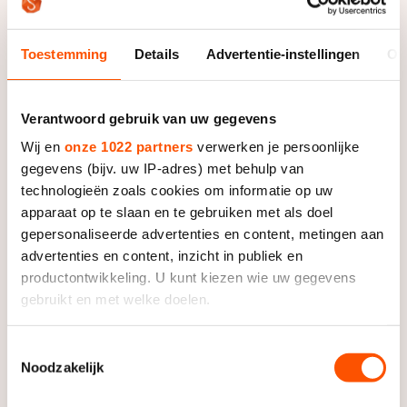
met zijn voorgeschiedenis en missertjes in het
achterhoofd erkent Mulder dat de zaken er wezenlijk
anders voorstaan dan tijdens de Spelen van Sotsji.
Toestemming
Details
Advertentie-instellingen
Ov
Toen eindigden Michel Mulder, Jan Smeekens en hijzelf
Verantwoord gebruik van uw gegevens
op het podium. Nu lijken de Russen Pavel Kulizhnikov
en Ruslan Murashov de Nederlandse sprinters voorbij
Wij en
onze 1022 partners
verwerken je persoonlijke
en dringt ook een groepje jonge Canadezen zich naar
gegevens (bijv. uw IP-adres) met behulp van
de voorgrond.
technologieën zoals cookies om informatie op uw
apparaat op te slaan en te gebruiken met als doel
Mulder constateert technische veranderingen. Er
gepersonaliseerde advertenties en content, metingen aan
wordt op een andere manier gereden. De belangrijkste
advertenties en content, inzicht in publiek en
verandering komt van Kulizhnikov die als geen ander
productontwikkeling. U kunt kiezen wie uw gegevens
gebruikt en met welke doelen.
snelheid kan houden in de laatste tweehonderd meter.
Als u het toestaat, willen we ook graag:
“Hij is de meest natuurlijke schaatser die er is. Daar
Toestemmingsselectie
kijken we naar.” De stijl van de Rus wordt gekopieerd,
Noodzakelijk
Informatie verzamelen over uw geografische locatie,
ziet Mulder. In de eerste plaats door zijn ploeg- en
die tot een paar meter nauwkeurig kan zijn