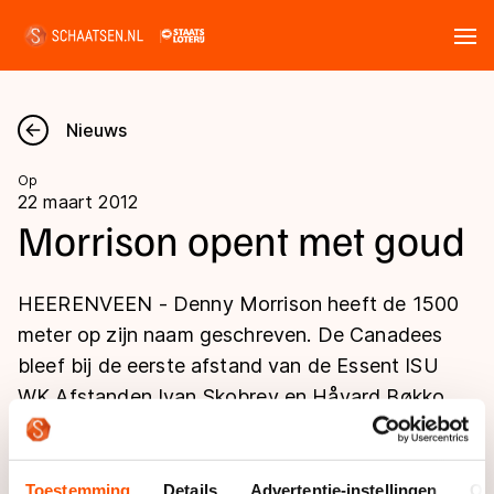
Tickets
Zoeken
Nieuws
Nieuws
Op
22 maart 2012
Kalender
Morrison opent met goud
Disciplines
HEERENVEEN - Denny Morrison heeft de 1500
Marathon
meter op zijn naam geschreven. De Canadees
Uitslagen
bleef bij de eerste afstand van de Essent ISU
Langebaan
WK Afstanden Ivan Skobrev en Håvard Bøkko
Langebaan
Shorttrack
Tijden & historie
voor.
Shorttrack
Inlineskaten
Ranglijsten Langebaan
Marathon
Toestemming
Details
Advertentie-instellingen
Ov
Kunstschaatsen