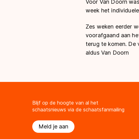
Voor Van Doorn was 
week het individuele
Zes weken eerder we
voorafgaand aan het
terug te komen. De 
aldus Van Doorn
Blijf op de hoogte van al het
schaatsnieuws via de schaatsfanmailing
Meld je aan