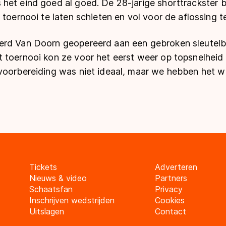
het eind goed al goed. De 28-jarige shorttrackster 
 toernooi te laten schieten en vol voor de aflossing t
rd Van Doorn geopereerd aan een gebroken sleutelb
 toernooi kon ze voor het eerst weer op topsnelheid 
voorbereiding was niet ideaal, maar we hebben het 
Tickets
Adverteren
Nieuws & video
Partners
Schaatsfan
Privacy
Inschrijven wedstrijden
Cookies
Uitslagen
Contact