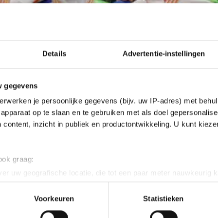
Details
Advertentie-instellingen
w gegevens
erwerken je persoonlijke gegevens (bijv. uw IP-adres) met behul
apparaat op te slaan en te gebruiken met als doel gepersonalise
 content, inzicht in publiek en productontwikkeling. U kunt kiez
 ook graag:
er uw geografische locatie, die tot een paar meter nauwkeurig k
n door het actief te scannen op specifieke eigenschappen (fingerp
onlijke gegevens worden verwerkt en stel uw voorkeuren in he
Voorkeuren
Statistieken
jzigen of intrekken in de Cookieverklaring.