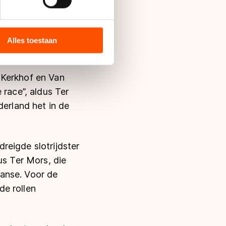
bieden en websiteverkeer te
en in. “De snelheid
 media, advertenties en
 Yara van Kerkhof.
ie zij hebben verzameld via
Alles toestaan
an vooraf.
s de VS, waar mogelijk geen
 in met deze overdracht.
 Kerkhof en Van
 race”, aldus Ter
derland het in de
reigde slotrijdster
us Ter Mors, die
anse. Voor de
de rollen