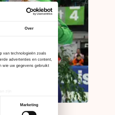
Over
p van technologieën zoals
erde advertenties en content,
en wie uw gegevens gebruikt
an zijn
rinting)
t
detailgedeelte
in. U kunt uw
Marketing