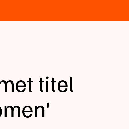
et titel
komen'