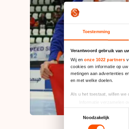
Toestemming
Verantwoord gebruik van u
Wij en
onze 1022 partners
v
cookies om informatie op uw 
metingen aan advertenties en
en met welke doelen.
Als u het toestaat, willen we
Informatie verzamelen ov
Uw apparaat identificere
Toestemmingsselectie
Lees meer over hoe uw perso
Noodzakelijk
toestemming op elk moment wi