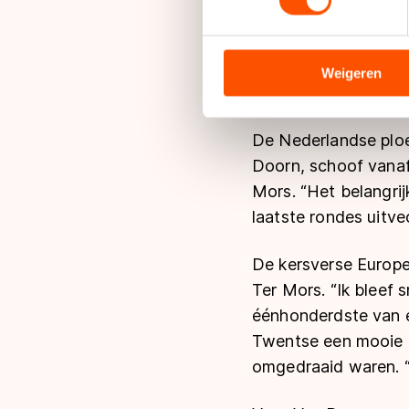
We gebruiken cookies om cont
Voorafgaand aan het
analyseren. We delen informa
is er. We zijn op el
analyse. Zij kunnen deze com
Weigeren
Goed kwam het in Ml
hun services. Sommige partn
adequaat beschermingsniveau
Meer informatie vindt u in o
De Nederlandse ploe
Doorn, schoof vanaf 
Mors. “Het belangrij
laatste rondes uitv
De kersverse Europe
Ter Mors. “Ik bleef 
éénhonderdste van e
Twentse een mooie r
omgedraaid waren. “