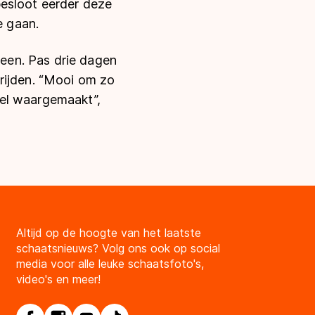
besloot eerder deze
e gaan.
een. Pas drie dagen
rijden. “Mooi om zo
wel waargemaakt”,
Altijd op de hoogte van het laatste
schaatsnieuws? Volg ons ook op social
media voor alle leuke schaatsfoto's,
video's en meer!