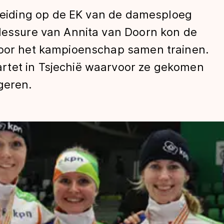
iding op de EK van de damesploeg
blessure van Annita van Doorn kon de
voor het kampioenschap samen trainen.
rtet in Tsjechië waarvoor ze gekomen
geren.
len