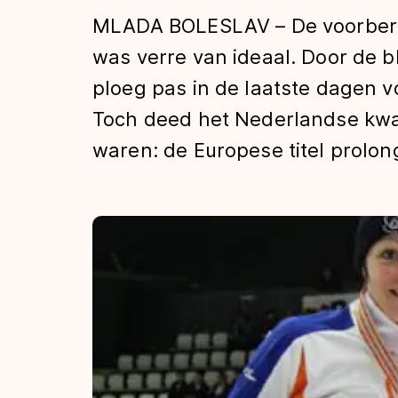
Tijden & historie
MLADA BOLESLAV – De voorbere
was verre van ideaal. Door de 
ploeg pas in de laatste dagen 
De weg op
Toch deed het Nederlandse kwa
waren: de Europese titel prolon
Schaatsfans
Olympische Spe