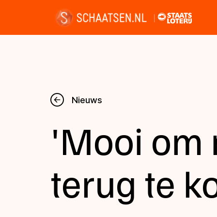
Nieuws
Nieuws
'Mooi om m
Kalender
Disciplines
terug te 
Uitslagen