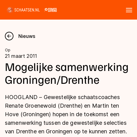
Tickets
Zoeken
Nieuws
Nieuws
Op
21 maart 2011
Kalender
Mogelijke samenwerking
Groningen/Drenthe
Disciplines
Marathon
Uitslagen
HOOGLAND – Gewestelijke schaatscoaches
Langebaan
Renate Groenewold (Drenthe) en Martin ten
Langebaan
Hove (Groningen) hopen in de toekomst een
Shorttrack
Tijden & historie
samenwerking tussen de gewestelijke selecties
Shorttrack
Inlineskaten
van Drenthe en Groningen op te kunnen zetten.
Ranglijsten Langebaan
Marathon
Kunstschaatsen