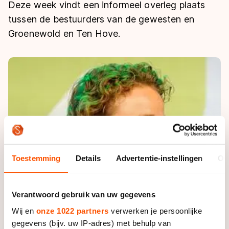
De weg op
Deze week vindt een informeel overleg plaats
Persoonlijke records & tijden
Inlineskaten
Schoonrijden
tussen de bestuurders van de gewesten en
Inschrijven wedstrijden
Historie & statistiek
Schaatsfans
Kunstschaatsen
Groenewold en Ten Hove.
Natuurijs
Algemene Nederlandse Schaatstijd
Alles voor jou als schaatsfan
Deze zomer de weg op
Olympische Spelen
Evenementen
Waar kan ik schaatsen en skaten?
Olympische Spelen
Tickets
Medaille overzicht
Livestreams
Medaillespiegel
Word schaatsfan!
Olympische uitslagen
Winacties
Toestemming
Details
Advertentie-instellingen
Ov
Van Jong tot Goud verhalen
Verantwoord gebruik van uw gegevens
Wij en
onze 1022 partners
verwerken je persoonlijke
gegevens (bijv. uw IP-adres) met behulp van