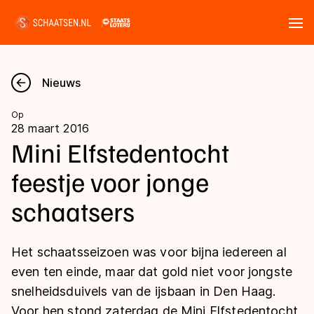
Tickets
Zoeken
Nieuws
Nieuws
Op
28 maart 2016
Kalender
Mini Elfstedentocht
feestje voor jonge
Disciplines
schaatsers
Marathon
Uitslagen
Langebaan
Het schaatsseizoen was voor bijna iedereen al
Langebaan
Shorttrack
Tijden & historie
even ten einde, maar dat gold niet voor jongste
Shorttrack
Inlineskaten
snelheidsduivels van de ijsbaan in Den Haag.
Ranglijsten Langebaan
Marathon
Voor hen stond zaterdag de Mini Elfstedentocht
Kunstschaatsen