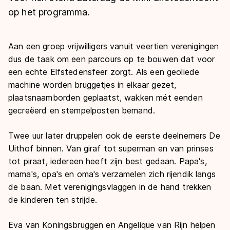
De weg op
Persoonlijke records & tijden
op het programma.
Inlineskaten
Schoonrijden
Inschrijven wedstrijden
Historie & statistiek
Schaatsfans
Kunstschaatsen
Natuurijs
Algemene Nederlandse Schaatstijd
Aan een groep vrijwilligers vanuit veertien verenigingen
Alles voor jou als schaatsfan
dus de taak om een parcours op te bouwen dat voor
Deze zomer de weg op
Olympische Spelen
een echte Elfstedensfeer zorgt. Als een geoliede
Evenementen
Waar kan ik schaatsen en skaten?
machine worden bruggetjes in elkaar gezet,
Olympische Spelen
Tickets
plaatsnaamborden geplaatst, wakken mét eenden
gecreëerd en stempelposten bemand.
Medaille overzicht
Livestreams
Medaillespiegel
Word schaatsfan!
Twee uur later druppelen ook de eerste deelnemers De
Olympische uitslagen
Uithof binnen. Van giraf tot superman en van prinses
Winacties
tot piraat, iedereen heeft zijn best gedaan. Papa's,
Van Jong tot Goud verhalen
mama's, opa's en oma's verzamelen zich rijendik langs
de baan. Met verenigingsvlaggen in de hand trekken
de kinderen ten strijde.
Eva van Koningsbruggen en Angelique van Rijn helpen