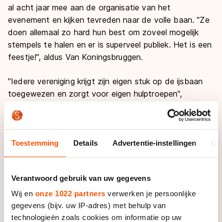
al acht jaar mee aan de organisatie van het
evenement en kijken tevreden naar de volle baan. "Ze
doen allemaal zo hard hun best om zoveel mogelijk
stempels te halen en er is superveel publiek. Het is een
feestje!", aldus Van Koningsbruggen.
"Iedere vereniging krijgt zijn eigen stuk op de ijsbaan
toegewezen en zorgt voor eigen hulptroepen",
vervolgt ze. Die stukken baan worden door de
verenigingen voorzien van sneeuwpoppen, bruggen,
torens en andere obstakels. "We proberen het decor
af en toe een beetje te vernieuwen. Dan zoeken we
Toestemming
Details
Advertentie-instellingen
Ov
iemand die bijvoorbeeld een nieuw bruggetje voor ons
kan bouwen. Dit jaar heb ik er zelf nog een geverfd",
Verantwoord gebruik van uw gegevens
voegt Van Rijn daaraan toe.
Wij en
onze 1022 partners
verwerken je persoonlijke
Drie keer per jaar komt de commissie met alle
gegevens (bijv. uw IP-adres) met behulp van
verenigingen samen voor een vergadering. "Tijdens de
technologieën zoals cookies om informatie op uw