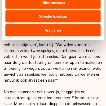
websiteverkeer te analyseren. We delen informatie over
Alles toestaan
doe je het voor." Want gewaardeerd worden de
uw gebruik van onze site met onze partners voor social
sponsoren van de Mini Elfstedentocht zeker. "We
media, advertenties en analyse. Zij kunnen deze
krijgen altijd een bedankbrief thuisgestuurd, dat zie je
Selectie toestaan
combineren met andere gegevens die u aan hen heeft
niet vaak meer. Dat is erg leuk."
verstrekt of die zij hebben verzameld via hun services.
Sommige partners kunnen gegevens doorgeven aan
Weigeren
Voor ruim duizend kinderen verzorgt Kruijt al acht jaar
landen buiten de EU, zoals de VS, waar mogelijk geen
de koek en zopie tijdens het festijn. "We maken daar
adequaat beschermingsniveau geldt volgens de GDPR.
echt een uitje van", lacht hij. "We willen voor alle
Door op ‘Toestaan’ te klikken, stemt u in met deze
kinderen zeker twee spekjes, maar hoeveel er in één
overdracht. Meer informatie vindt u in ons
cookiebeleid
.
zak zitten weet je niet precies. Dan gaan we dus eerst
naar de groenteafdeling om een zak open te maken en
er twintig te wegen, zodat we kunnen uitrekenen welk
gewicht aan spekjes we nodig hebben. En we eten er
natuurlijk ook alvast een paar."
Na een slopende tocht over ijs, bruggetjes en
kluunmatten ligt er voor iedereen een Elfstedenkruisje
klaar. Moe maar voldaan druppelen de prinsessen en