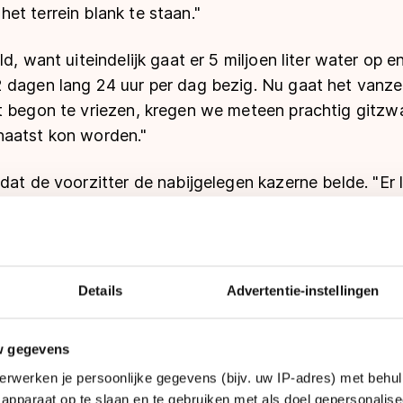
t terrein blank te staan."
d, want uiteindelijk gaat er 5 miljoen liter water op e
 dagen lang 24 uur per dag bezig. Nu gaat het vanze
 begon te vriezen, kregen we meteen prachtig gitzwar
haatst kon worden."
dat de voorzitter de nabijgelegen kazerne belde. "Er li
 de militairen bijna onze buren. Zeg maar tegen je m
haatsen, stelde ik de officier voor. Dat deden ze. Ee
sneeuw. Dat konden we niet op het ijs laten liggen, wa
 einde van de mooie ijsvloer."
Details
Advertentie-instellingen
 op met de ‘rode baretten’. ‘Ik heb een probleem’, zei
w gegevens
lie ons misschien uit de brand kunnen helpen?’ Als jij 
erwerken je persoonlijke gegevens (bijv. uw IP-adres) met behul
euw schuiven, was het antwoord. Dus zijn we het d
apparaat op te slaan en te gebruiken met als doel gepersonalise