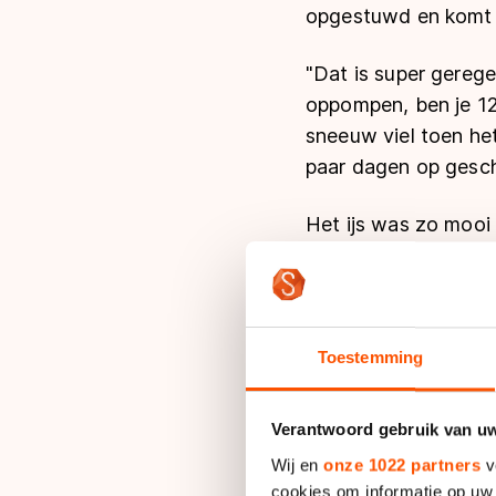
opgestuwd en komt he
"Dat is super geregel
oppompen, ben je 12
sneeuw viel toen het
paar dagen op gesc
Het ijs was zo mooi 
schietbaan, dus zijn
hier kunnen komen sc
viel er een dik pak 
broeien en dat is het
Toestemming
"Weer nam ik contact
Verantwoord gebruik van u
officier, ‘zouden jul
Wij en
onze 1022 partners
v
zorgt, komen we sne
cookies om informatie op uw 