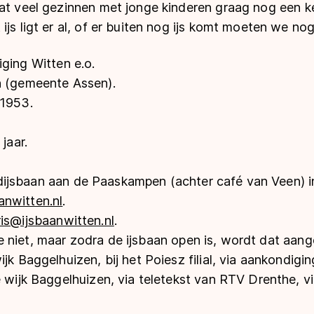
dat veel gezinnen met jonge kinderen graag nog een k
ijs ligt er al, of er buiten nog ijs komt moeten we 
iging Witten e.o.
n (gemeente Assen).
 1953.
 jaar.
ndijsbaan aan de Paaskampen (achter café van Veen) i
nwitten.nl
.
ris@ijsbaanwitten.nl
.
 niet, maar zodra de ijsbaan open is, wordt dat aang
ijk Baggelhuizen, bij het Poiesz filial, via aankondig
e wijk Baggelhuizen, via teletekst van RTV Drenthe, v