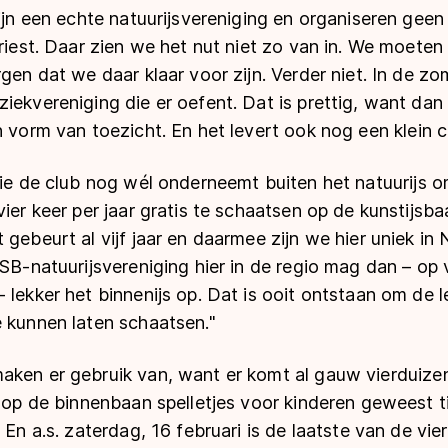
zijn een echte natuurijsvereniging en organiseren gee
vriest. Daar zien we het nut niet zo van in. We moeten
rgen dat we daar klaar voor zijn. Verder niet. In de 
iekvereniging die er oefent. Dat is prettig, want dan
n vorm van toezicht. En het levert ook nog een klein 
die de club nog wél onderneemt buiten het natuurijs o
vier keer per jaar gratis te schaatsen op de kunstijs
 gebeurt al vijf jaar en daarmee zijn we hier uniek in
NSB-natuurijsvereniging hier in de regio mag dan – op
 lekker het binnenijs op. Dat is ooit ontstaan om de 
e kunnen laten schaatsen."
aken er gebruik van, want er komt al gauw vierduizen
r op de binnenbaan spelletjes voor kinderen geweest t
 En a.s. zaterdag, 16 februari is de laatste van de vie