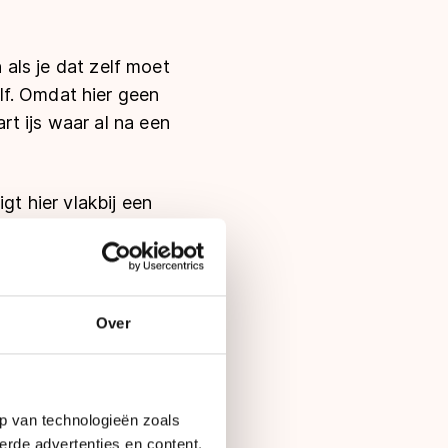
n als je dat zelf moet
lf. Omdat hier geen
t ijs waar al na een
gt hier vlakbij een
anschappen dat ze
n paar dagen later
nt dan gaat het
Over
 ik tegen dezelfde
voor dertig scheppen
p van technologieën zoals
orp door gegaan en
erde advertenties en content,