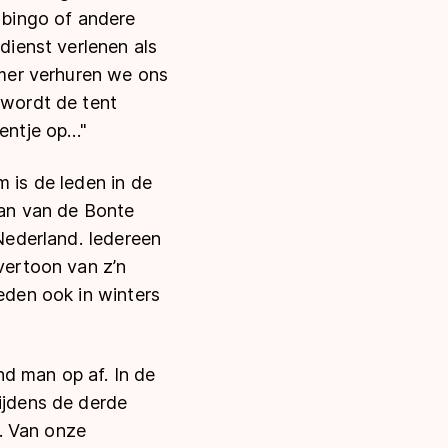
n bingo of andere
 dienst verlenen als
zomer verhuren we ons
 wordt de tent
centje op…"
m is de leden in de
baan van de Bonte
 Nederland. Iedereen
 vertoon van z’n
leden ook in winters
d man op af. In de
ijdens de derde
r. Van onze