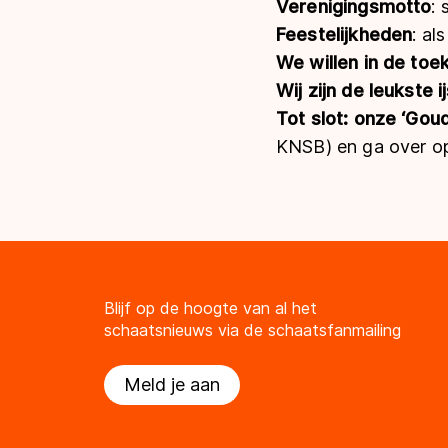
Verenigingsmotto
:
Feestelijkheden
: al
We willen in de to
Wij zijn de leukste 
Tot slot: onze ‘Gou
KNSB) en ga over op
Blijf op de hoogte van al het
schaatsnieuws via de schaatsfanmailing
Meld je aan