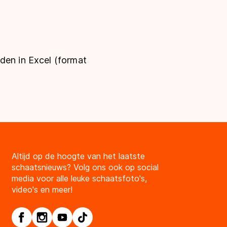
eden in Excel (format
Altijd op de hoogte van het laatste
schaatsnieuws? Volg ons ook op social
media voor alle leuke schaatsfoto's,
video's en meer!