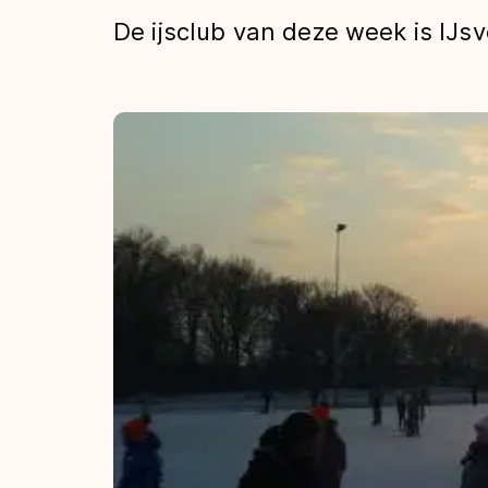
Tijden & historie
De ijsclub van deze week is IJsv
De weg op
Schaatsfans
Olympische Spe