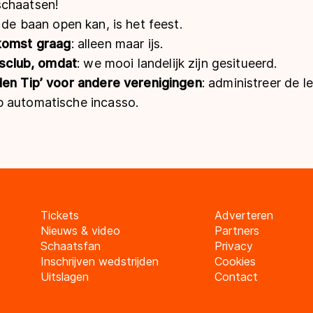
 schaatsen!
s de baan open kan, is het feest.
ekomst graag
: alleen maar ijs.
ijsclub, omdat
: we mooi landelijk zijn gesitueerd.
den Tip’ voor andere verenigingen
: administreer de l
 automatische incasso.
Tickets
Adverteren
Nieuws & video
Partners
Schaatsfan
Privacy
Inschrijven wedstrijden
Cookies
Uitslagen
Contact