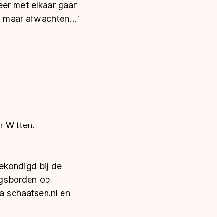
eer met elkaar gaan
nog maar afwachten…"
n Witten.
ekondigd bij de
ingsborden op
ia schaatsen.nl en