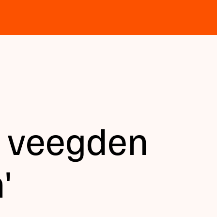
n veegden
'