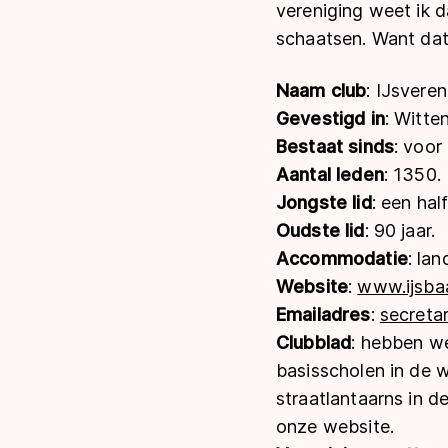
vereniging weet ik 
schaatsen. Want dat 
Naam club
: IJsveren
Gevestigd in
: Witte
Bestaat sinds
: voor
Aantal leden
: 1350.
Jongste lid
: een half
Oudste lid
: 90 jaar.
Accommodatie
: la
Website
:
www.ijsbaa
Emailadres
:
secreta
Clubblad
: hebben we
basisscholen in de w
straatlantaarns in d
onze website.