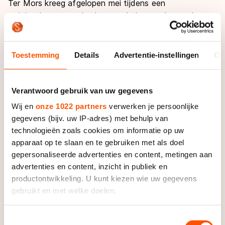
Ter Mors kreeg afgelopen mei tijdens een
trainingskamp van de shorttrackploeg te horen dat
haar vader, die haar eind vorig jaar nog Nederlands
kampioen allround zag worden, na een lang ziekbed
was overleden.
Toestemming
Details
Advertentie-instellingen
Ov
"Dat speelt op dit moment nog wel heel erg mee",
bekent Ter Mors eerlijk. "Daarom gaat het nu nog niet
Verantwoord gebruik van uw gegevens
zoals ik zou willen. Mijn emoties spelen een grote rol in
Wij en
onze 1022 partners
verwerken je persoonlijke
mijn trainingen en dat is een beperkende factor. Dat
gegevens (bijv. uw IP-adres) met behulp van
gaat gewoon niet. Ik merk dat ik sneller prikkelbaar
technologieën zoals cookies om informatie op uw
ben, sneller geïrriteerd, sneller negatief. Waar ik juist
apparaat op te slaan en te gebruiken met als doel
het positieve zou moeten benadrukken."
gepersonaliseerde advertenties en content, metingen aan
advertenties en content, inzicht in publiek en
Na het overlijden van haar vader keerde Ter Mors
productontwikkeling. U kunt kiezen wie uw gegevens
terug uit het trainingskamp, maar na een week was de
gebruikt en met welke doelen.
schaatsster al weer teruggekeerd bij de rest van de
Als u het toestaat, willen we ook graag:
ploeg in Frankrijk. "Ik besloot terug te gaan omdat de
Toestemmingsselectie