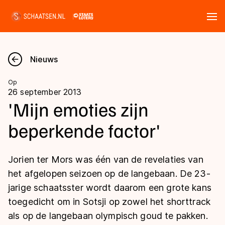
Tickets
Zoeken
Nieuws
Nieuws
Op
26 september 2013
Kalender
'Mijn emoties zijn
beperkende factor'
Disciplines
Marathon
Uitslagen
Jorien ter Mors was één van de revelaties van
Langebaan
het afgelopen seizoen op de langebaan. De 23-
Langebaan
jarige schaatsster wordt daarom een grote kans
Shorttrack
Tijden & historie
toegedicht om in Sotsji op zowel het shorttrack
Shorttrack
Inlineskaten
als op de langebaan olympisch goud te pakken.
Ranglijsten Langebaan
Marathon
Kunstschaatsen