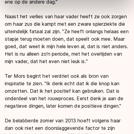
ene op de andere dag."
Door op ‘Toestaan’ te klikken, stemt u in met deze
overdracht. Meer informatie vindt u in ons
cookiebeleid
.
Naast het verlies van haar vader heeft ze ook zorgen
om haar zus die kampt met een zware spierziekte die
uiteindelijk fataal zal zijn. "Ze heeft onlangs helaas een
stapje terug moeten doen, dat speelt ook mee. Maar
goed, dat weet ik mijn hele leven al, dat is niet anders.
Het is nu alleen zo'n periode, met het overlijden van
mijn vader, dat het even niet leuk is."
Ter Mors begint het verdriet ook als bron van
inspiratie te zien. "Ik denk echt dat ik die knop kan
omzetten. Dat ik het positief kan gebruiken. Dat is
onderdeel van het rouwproces. Eerst denk je aan de
negatieve dingen, later komen de positieve dingen."
De belabberde zomer van 2013 hoeft volgens haar
dan ook niet een doorslaggevende factor te zijn